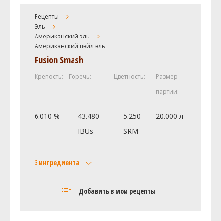
Хмель
Рецепты
Эль
Ракау (Rakau)
30 г
Американский эль
Фьюжн (Fusion)
30 г
Американский пэйл эль
Дрожжи
Fusion Smash
Gervin Ale (by Muntons) GV-12
1 шт
Крепость:
Горечь:
Цветность:
Размер
партии:
Посмотреть рецепт полностью
6.010 %
43.480
5.250
20.000 л
IBUs
SRM
3 ингредиента
Солод
Добавить в мои рецепты
Finest Maris Otter
5 кг
Хмель