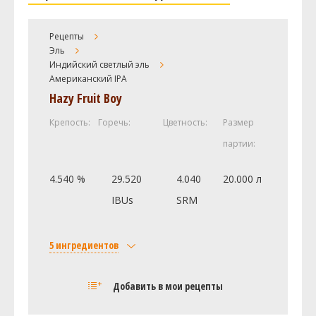
Рецепты
Эль
Индийский светлый эль
Американский IPA
Hazy Fruit Boy
Крепость:
Горечь:
Цветность:
Размер
партии:
4.540 %
29.520
4.040
20.000 л
IBUs
SRM
5 ингредиентов
Солод
Добавить в мои рецепты
BAIRDS Maris Otter Pale Ale
3.5 кг