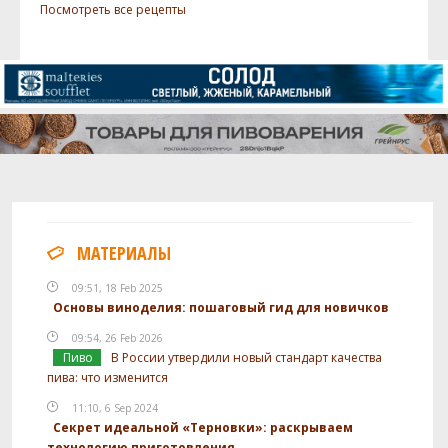
Посмотреть все рецепты
Фьюжн (Fusion)
80 г
Дрожжи
Danstar - Nottingham Ale Yeast
1 шт
Посмотреть рецепт полностью
МАТЕРИАЛЫ
09:51, 18 Feb 2025
Основы виноделия: пошаговый гид для новичков
09:54, 26 Feb 2026
Пиво
В России утвердили новый стандарт качества
пива: что изменится
11:10, 6 Sep 2024
Секрет идеальной «Терновки»: раскрываем
технологию приготовления