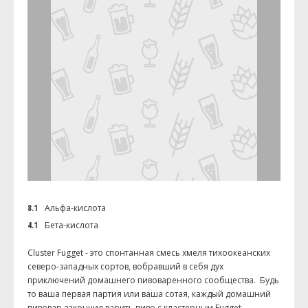
8.1
Альфа-кислота
4.1
Бета-кислота
Cluster Fugget - это спонтанная смесь хмеля тихоокеанских
северо-западных сортов, вобравший в себя дух
приключений домашнего пивоваренного сообщества. Будь
то ваша первая партия или ваша сотая, каждый домашний
пивовар закончил варить пиво с кластерным Fugget