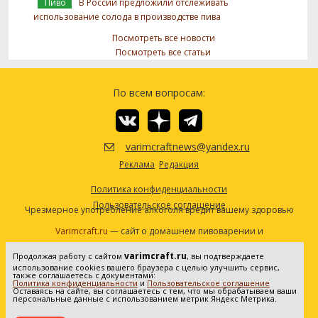
Пиво
В России предложили отслеживать
использование солода в производстве пива
Посмотреть все новости
Посмотреть все статьи
По всем вопросам:
varimcraftnews@yandex.ru
Реклама
Редакция
Политика конфиденциальности
Пользовательское соглашение
Чрезмерное употребление алкоголя вредит вашему здоровью
Varimcraft.ru
— сайт о домашнем пивоварении и
самогоноварении.
varimcraft.ru
Продолжая работу с сайтом
, вы подтверждаете
Сетевое издание «Варимкрафт». Зарегистрировано в
использование cookies вашего браузера с целью улучшить сервис,
Федеральной службе по надзору в сфере связи, информационных
также соглашаетесь с документами:
Политика конфиденциальности
и
Пользовательское соглашение
технологий и массовых коммуникаций (Роскомнадзор). Реестровая
Оставаясь на сайте, вы соглашаетесь с тем, что мы обрабатываем ваши
персональные данные с использованием метрик Яндекс Метрика.
запись ЭЛ No ФС77-80936 от 25.05.2021. Все права защищены. 16+