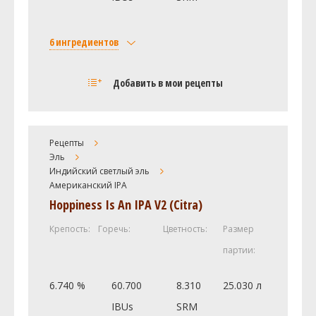
6 ингредиентов
Солод
Добавить в мои рецепты
Liquid Malt Extract - Light
4.39 кг
Хмель
Амарилло (Amarillo)
28.35 г
Рецепты
Эль
Центенниал (Centennial)
28.35 г
Индийский светлый эль
Горизонт (Horizon)
28.35 г
Американский IPA
Симкое (Simcoe)
28.35 г
Hoppiness Is An IPA V2 (Citra)
Дрожжи
Крепость:
Горечь:
Цветность:
Размер
White Labs - California Ale Yeast
2.5 шт
партии:
WLP001
6.740 %
60.700
8.310
25.030 л
Посмотреть рецепт полностью
IBUs
SRM