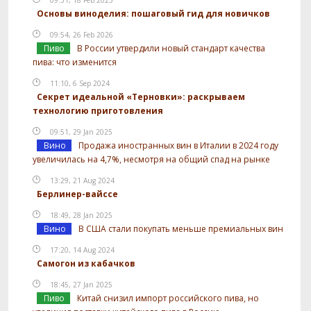
Посмотреть рецепт полностью
Основы виноделия: пошаговый гид для новичков
09:54, 26 Feb 2026
Пиво
В России утвердили новый стандарт качества
пива: что изменится
11:10, 6 Sep 2024
Секрет идеальной «Терновки»: раскрываем
технологию приготовления
09:51, 29 Jan 2025
Вино
Продажа иностранных вин в Италии в 2024 году
увеличилась на 4,7%, несмотря на общий спад на рынке
13:29, 21 Aug 2024
Берлинер-вайссе
18:49, 28 Jan 2025
Вино
В США стали покупать меньше премиальных вин
17:20, 14 Aug 2024
Самогон из кабачков
18:45, 27 Jan 2025
Пиво
Китай снизил импорт российского пива, но