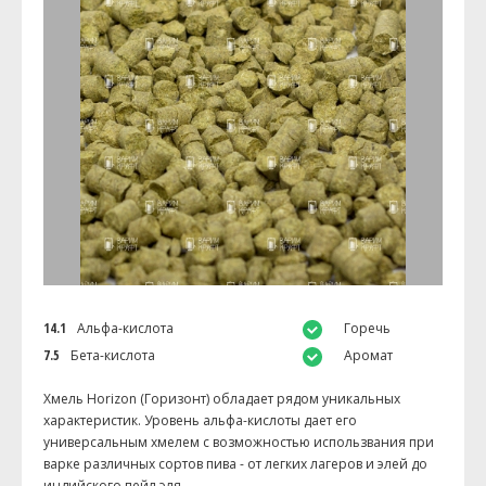
14.1
Альфа-кислота
Горечь
7.5
Бета-кислота
Аромат
Хмель Horizon (Горизонт) обладает рядом уникальных
характеристик. Уровень альфа-кислоты дает его
универсальным хмелем с возможностью использвания при
варке различных сортов пива - от легких лагеров и элей до
индийского пейл эля.