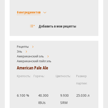
6 ингредиентов
Солод
Добавить в мои рецепты
Liquid Malt Extract - Light
4.39 кг
Хмель
Цитра (Citra)
56.7 г
Рецепты
Эль
Центенниал (Centennial)
28.35 г
Американский эль
Симкое (Simcoe)
28.35 г
Американский пэйл эль
Горизонт (Horizon)
26.93 г
American Pale Ale
Дрожжи
Крепость:
Горечь:
Цветность:
Размер
White Labs - California Ale Yeast
2.5 шт
партии:
WLP001
6.100 %
40.300
9.930
25.030 л
Посмотреть рецепт полностью
IBUs
SRM