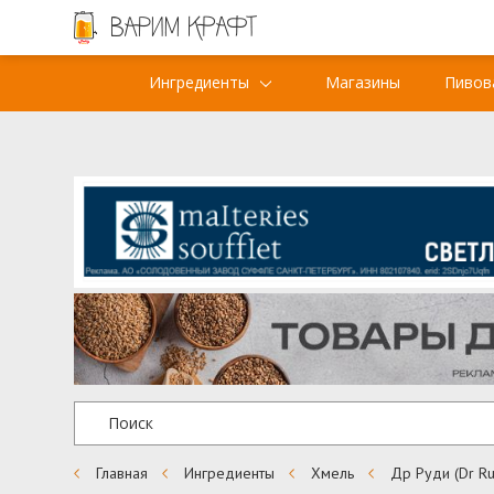
Ингредиенты
Магазины
Пивов
Главная
Ингредиенты
Хмель
Др Руди (Dr Ru