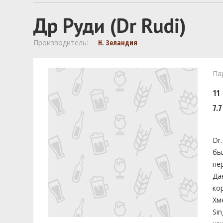
Др Руди (Dr Rudi)
Производитель:
Н. Зеландия
Па
11
7.7
Dr
бы
пе
Да
ко
Хм
Si