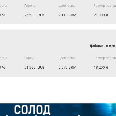
25 г
ость:
Горечь:
Цветность:
Размер парти
15 г
0 %
26.530 IBUs
7.110 SRM
21.000 л
st WLP515
1 шт
5 кг
0.25 кг
ецепт полностью
Добавить в мои
ость:
Горечь:
Цветность:
Размер парти
25 г
0 %
51.360 IBUs
5.370 SRM
18.200 л
15 г
st WLP515
1 шт
mian Pilsner
4.05 кг
0.45 кг
ецепт полностью
0.23 кг
0.23 кг