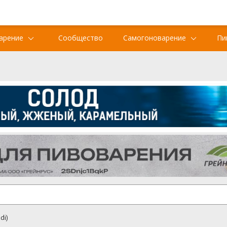
арение
Сообщество
Самогоноварение
Пи
di)