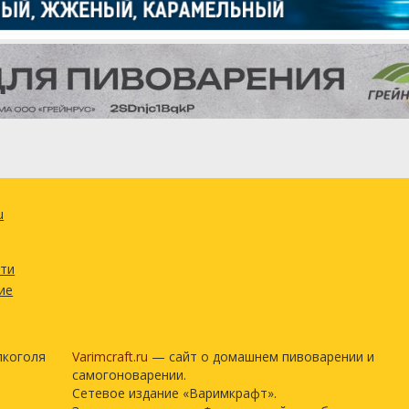
0.23 кг
85.06 г
35.44 г
ison Blend WLP568
1 шт
u
ецепт полностью
сти
ие
лкоголя
Varimcraft.ru
— сайт о домашнем пивоварении и
самогоноварении.
Сетевое издание «Варимкрафт».