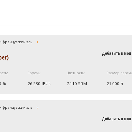
и французский эль
Добавить в мои
ber)
ость:
Горечь:
Цветность:
Размер парти
0 %
26.530 IBUs
7.110 SRM
21.000 л
5 кг
и французский эль
0.25 кг
Добавить в мои