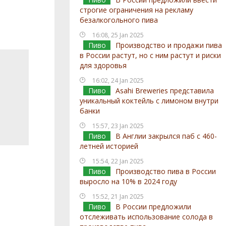
строгие ограничения на рекламу
безалкогольного пива
16:08, 25 Jan 2025
Пиво
Производство и продажи пива
в России растут, но с ним растут и риски
для здоровья
16:02, 24 Jan 2025
Пиво
Asahi Breweries представила
уникальный коктейль с лимоном внутри
банки
15:57, 23 Jan 2025
Пиво
В Англии закрылся паб с 460-
летней историей
15:54, 22 Jan 2025
Пиво
Производство пива в России
выросло на 10% в 2024 году
15:52, 21 Jan 2025
Пиво
В России предложили
отслеживать использование солода в