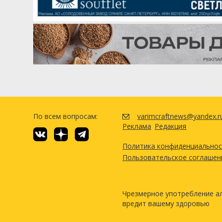
Flaked Oats
Хмель
Др Руди (Dr Rudi)
Азакка (Azacca)
Дрожжи
White Labs - Belgian Style Sa
По всем вопросам:
varimcraftnews@yandex.r
Посмотреть р
Реклама
Редакция
Политика конфиденциально
Пользовательское соглашен
Чрезмерное употребление а
вредит вашему здоровью