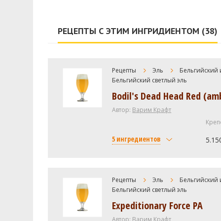
РЕЦЕПТЫ С ЭТИМ ИНГРИДИЕНТОМ (38)
Рецепты
Эль
Бельгийский 
Бельгийский светлый эль
Bodil's Dead Head Red (am
Автор:
Варим Крафт
Креп
5 ингредиентов
5.15
Солод
Pale Ale Weyermann
Рецепты
Эль
Бельгийский 
Бельгийский светлый эль
Victory Malt
Expeditionary Force PA
Хмель
Автор:
Варим Крафт