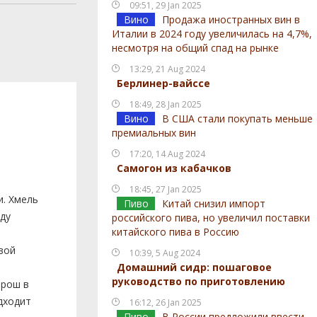
09:51, 29 Jan 2025
Вино
Продажа иностранных вин в
Италии в 2024 году увеличилась на 4,7%,
несмотря на общий спад на рынке
13:29, 21 Aug 2024
Берлинер-вайссе
18:49, 28 Jan 2025
Вино
В США стали покупать меньше
премиальных вин
17:20, 14 Aug 2024
Самогон из кабачков
18:45, 27 Jan 2025
и. Хмель
Пиво
Китай снизил импорт
оду
российского пива, но увеличил поставки
китайского пива в Россию
вой
10:39, 5 Aug 2024
Домашний сидр: пошаговое
руководство по приготовлению
орош в
одходит
16:12, 26 Jan 2025
Пиво
В России предложили ввести