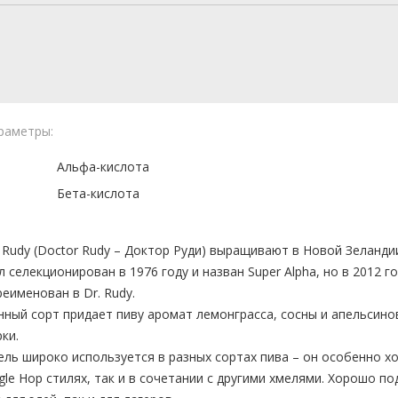
раметры:
Альфа-кислота
Бета-кислота
. Rudy (Doctor Rudy – Доктор Руди) выращивают в Новой Зеланди
л селекционирован в 1976 году и назван Super Alpha, но в 2012 г
реименован в Dr. Rudy.
нный сорт придает пиву аромат лемонграсса, сосны и апельсино
рки.
ель широко используется в разных сортах пива – он особенно х
ngle Hop стилях, так и в сочетании с другими хмелями. Хорошо п