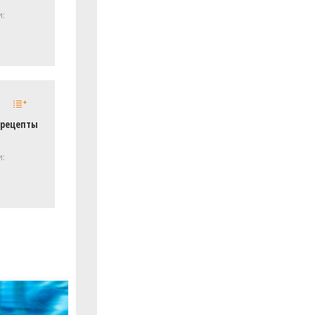
и:
 рецепты
и: