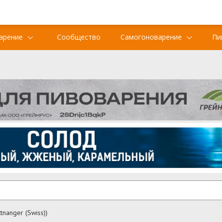
арение
Сообщество
Самогоноварение
Пи
tnanger (Swiss))