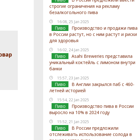
строгие ограничения на рекламу
безалкогольного пива
16:08, 25 Jan 2025
Пиво
Производство и продажи пива
в России растут, но с ним растут и риски
для здоровья
16:02, 24 Jan 2025
овар
Пиво
Asahi Breweries представила
уникальный коктейль с лимоном внутри
банки
15:57, 23 Jan 2025
Пиво
В Англии закрылся паб с 460-
летней историей
15:54, 22 Jan 2025
Пиво
Производство пива в России
выросло на 10% в 2024 году
15:52, 21 Jan 2025
Пиво
В России предложили
отслеживать использование солода в