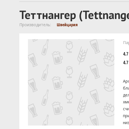
Теттнангер (Tettnange
Производитель:
Швейцария
Па
4.7
4.7
Ар
бл
де
хм
сч
пр
ни