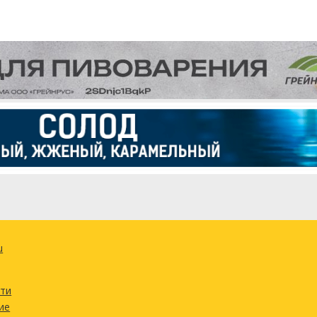
u
сти
ие