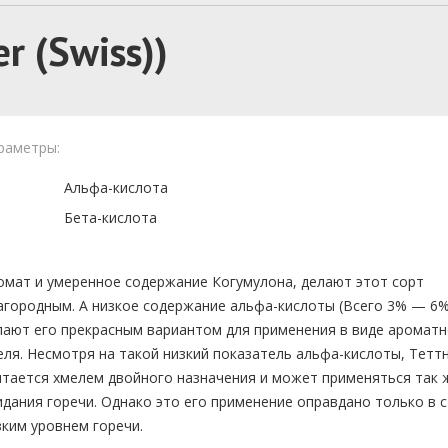
r (Swiss))
раметры:
Альфа-кислота
Бета-кислота
омат и умеренное содержание Когумулона, делают этот сорт
агородным. А низкое содержание альфа-кислоты (Всего 3% — 6%
лают его прекрасным вариантом для применения в виде аромат
еля. Несмотря на такой низкий показатель альфа-кислоты, Тетт
итается хмелем двойного назначения и может применяться так 
идания горечи. Однако это его применение оправдано только в с
зким уровнем горечи.