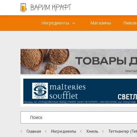
Ингредиенты
Магазины
Пивов
Главная
Ингредиенты
Хмель
Теттнангер (Tet