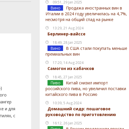
09:51, 29 Jan 2025
Вино
Продажа иностранных вин в
Италии в 2024 году увеличилась на 4,7%,
несмотря на общий спад на рынке
13:29, 21 Aug 2024
Берлинер-вайссе
18:49, 28 Jan 2025
Вино
В США стали покупать меньше
премиальных вин
17:20, 14 Aug 2024
Самогон из кабачков
18:45, 27 Jan 2025
Пиво
Китай снизил импорт
)
российского пива, но увеличил поставки
китайского пива в Россию
ного
нангер
10:39, 5 Aug 2024
же и для
Домашний сидр: пошаговое
руководство по приготовлению
тилях, с
16:12, 26 Jan 2025
Пиво
В России предложили ввести