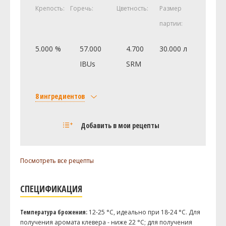
Крепость:
Горечь:
Цветность:
Размер
партии:
5.000 %
57.000
4.700
30.000 л
IBUs
SRM
8 ингредиентов
Солод
Добавить в мои рецепты
Курский солод Пшеничный
3.5 кг
Курский солод Pale Ale
1 кг
Посмотреть все рецепты
Курский солод Карамельный 50
0.5 кг
Курский солод Пилзнер
0.5 кг
СПЕЦИФИКАЦИЯ
Хмель
Энигма (Enigma)
30 г
Температура брожения:
12-25 °C, идеально при 18-24 °C. Для
получения аромата клевера - ниже 22 °C; для получения
Пекко (Pekko)
20 г