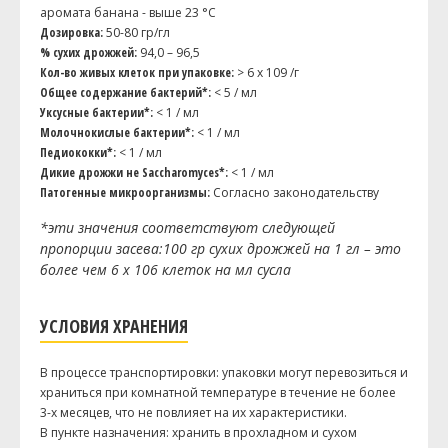
аромата банана - выше 23 °C
Целея (Styrian Golding Celeia)
20 г
Дозировка:
50-80 гр/гл
% сухих дрожжей:
94,0 – 96,5
Дрожжи
Кол-во живых клеток при упаковке:
> 6 x 109 /г
WB-06
1 шт
Общее содержание бактерий*:
< 5 / мл
Уксусные бактерии*:
< 1 / мл
Молочнокислые бактерии*:
< 1 / мл
Посмотреть рецепт полностью
Педиококки*:
< 1 / мл
Дикие дрожжи не Saccharomyces*:
< 1 / мл
Патогенные микроорганизмы:
Согласно законодательству
*эти значения соответствуют следующей
пропорции засева:100 гр сухих дрожжей на 1 гл – это
более чем 6 x 106 клеток на мл сусла
УСЛОВИЯ ХРАНЕНИЯ
В процессе транспортировки: упаковки могут перевозиться и
храниться при комнатной температуре в течение не более
3-х месяцев, что не повлияет на их характеристики.
В пункте назначения: хранить в прохладном и сухом