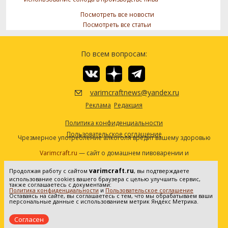
Посмотреть все новости
Посмотреть все статьи
По всем вопросам:
varimcraftnews@yandex.ru
Реклама
Редакция
Политика конфиденциальности
Пользовательское соглашение
Чрезмерное употребление алкоголя вредит вашему здоровью
Varimcraft.ru
— сайт о домашнем пивоварении и
самогоноварении.
varimcraft.ru
Продолжая работу с сайтом
, вы подтверждаете
Сетевое издание «Варимкрафт». Зарегистрировано в
использование cookies вашего браузера с целью улучшить сервис,
Федеральной службе по надзору в сфере связи, информационных
также соглашаетесь с документами:
Политика конфиденциальности
и
Пользовательское соглашение
технологий и массовых коммуникаций (Роскомнадзор). Реестровая
Оставаясь на сайте, вы соглашаетесь с тем, что мы обрабатываем ваши
персональные данные с использованием метрик Яндекс Метрика.
запись ЭЛ No ФС77-80936 от 25.05.2021. Все права защищены. 16+
Согласен
Создание и продвижение сайта