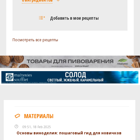
Солод
Добавить в мои рецепты
Курский солод Pale Ale
4 кг
Курский солод Мюнхенский Тип 2
1 кг
Посмотреть все рецепты
Курский солод Карамельный 150
0.1 кг
Хмель
Магнум (Magnum)
16 г
Халлертау Миттельфрю (Hallertau
11 г
Mittelfruh)
Дрожжи
BE-134
1 шт
Посмотреть рецепт полностью
МАТЕРИАЛЫ
09:51, 18 Feb 2025
Основы виноделия: пошаговый гид для новичков