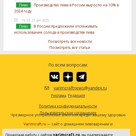
Пиво
Производство пива в России выросло на 10% в
2024 году
15:52, 21 Jan 2025
Пиво
В России предложили отслеживать
использование солода в производстве пива
Посмотреть все новости
Посмотреть все статьи
По всем вопросам:
varimcraftnews@yandex.ru
Реклама
Редакция
Политика конфиденциальности
Пользовательское соглашение
Чрезмерное употребление алкоголя вредит вашему здоровью
Varimcraft.ru
— сайт о домашнем пивоварении и
самогоноварении.
varimcraft.ru
Продолжая работу с сайтом
, вы подтверждаете