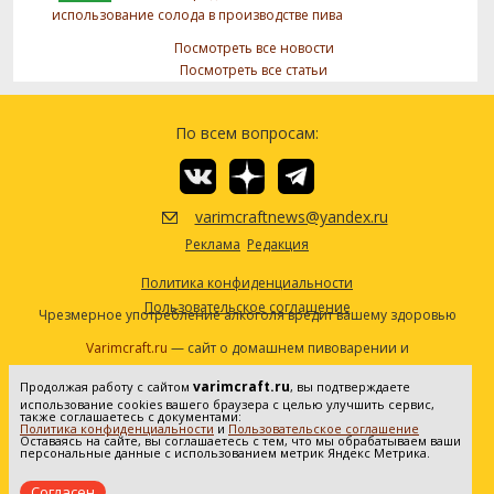
использование солода в производстве пива
Посмотреть все новости
Посмотреть все статьи
По всем вопросам:
varimcraftnews@yandex.ru
Реклама
Редакция
Политика конфиденциальности
Пользовательское соглашение
Чрезмерное употребление алкоголя вредит вашему здоровью
Varimcraft.ru
— сайт о домашнем пивоварении и
самогоноварении.
varimcraft.ru
Продолжая работу с сайтом
, вы подтверждаете
Сетевое издание «Варимкрафт». Зарегистрировано в
использование cookies вашего браузера с целью улучшить сервис,
Федеральной службе по надзору в сфере связи, информационных
также соглашаетесь с документами:
Политика конфиденциальности
и
Пользовательское соглашение
технологий и массовых коммуникаций (Роскомнадзор). Реестровая
Оставаясь на сайте, вы соглашаетесь с тем, что мы обрабатываем ваши
персональные данные с использованием метрик Яндекс Метрика.
запись ЭЛ No ФС77-80936 от 25.05.2021. Все права защищены. 16+
Согласен