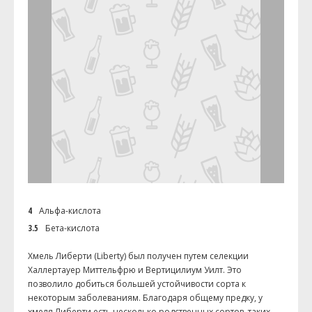
4
Альфа-кислота
3.5
Бета-кислота
Хмель Либерти (Liberty) был получен путем селекции
Халлертауер Миттельфрю и Вертицилиум Уилт. Это
позволило добиться большей устойчивости сорта к
некоторым заболеваниям. Благодаря общему предку, у
хмеля Либерти есть несколько родственных сортов, таких