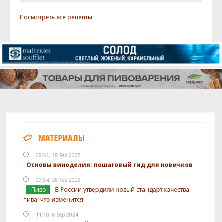
Хмель
Посмотреть все рецепты
Авангард (Vanguard)
56.71 г
Дрожжи
White Labs - German Ale/ Kölsch
1 шт
Yeast WLP029
Посмотреть рецепт полностью
МАТЕРИАЛЫ
09:51, 18 Feb 2025
Основы виноделия: пошаговый гид для новичков
09:54, 26 Feb 2026
Пиво
В России утвердили новый стандарт качества
пива: что изменится
11:10, 6 Sep 2024