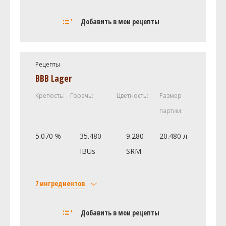
Солод
Добавить в мои рецепты
White Wheat Malt
1.8 кг
Pale 6-Row
1.8 кг
Pale 2-Row US Rahr
0.45 кг
Рецепты
Castle Malting Bisquit
0.23 кг
BBB Lager
Хмель
Крепость:
Горечь:
Цветность:
Размер
Авангард (Vanguard)
85.05 г
партии:
Дрожжи
Fermentis - Safale - German Ale
1 шт
5.070 %
35.480
9.280
20.480 л
Yeast K-97
IBUs
SRM
Посмотреть рецепт полностью
7 ингредиентов
Солод
Добавить в мои рецепты
Pale 2 row Malt Fuglsang
3.96 кг