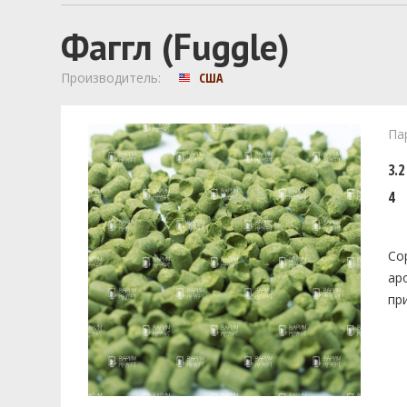
Фаггл (Fuggle)
Производитель:
США
Па
3.2
4
Со
ар
пр