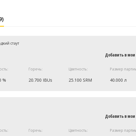
9)
дкий стаут
Добавить в мои
ость:
Горечь:
Цветность:
Размер парти
0 %
20.700 IBUs
25.100 SRM
40.000 л
6.8 кг
ентированный
1.5 кг
Добавить в мои
900
0.5 кг
ость:
Горечь:
Цветность:
Размер парти