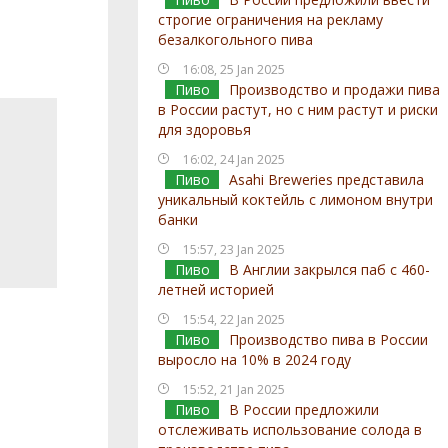
строгие ограничения на рекламу
безалкогольного пива
16:08, 25 Jan 2025
Пиво
Производство и продажи пива
в России растут, но с ним растут и риски
для здоровья
16:02, 24 Jan 2025
Пиво
Asahi Breweries представила
уникальный коктейль с лимоном внутри
банки
15:57, 23 Jan 2025
Пиво
В Англии закрылся паб с 460-
летней историей
15:54, 22 Jan 2025
Пиво
Производство пива в России
выросло на 10% в 2024 году
15:52, 21 Jan 2025
Пиво
В России предложили
отслеживать использование солода в