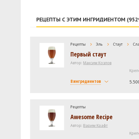
РЕЦЕПТЫ С ЭТИМ ИНГРИДИЕНТОМ (952
Рецепты
Эль
Стаут
Сла
Первый стаут
Автор:
Максим Козлов
Креп
8 ингредиентов
5.50
Солод
Курский солод Pale Ale
Рецепты
Awesome Recipe
Вятский солод ржаной ферм
(красный), молотый
Автор:
Варим Крафт
Курский солод Шоколадный 
Креп