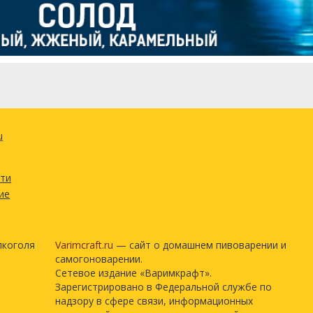
0.1 кг
100 г
ецепт полностью
u
сти
ие
лкоголя
Varimcraft.ru
— сайт о домашнем пивоварении и
самогоноварении.
Сетевое издание «Варимкрафт».
Зарегистрировано в Федеральной службе по
надзору в сфере связи, информационных