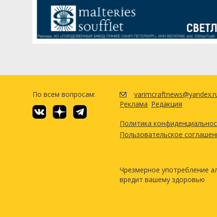
Carafa III
Хмель
Фаггл (Fuggle)
Посмотреть р
По всем вопросам:
varimcraftnews@yandex.r
Реклама
Редакция
Политика конфиденциально
Пользовательское соглашен
Чрезмерное употребление а
вредит вашему здоровью