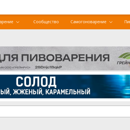
арение
Сообщество
Самогоноварение
Пи