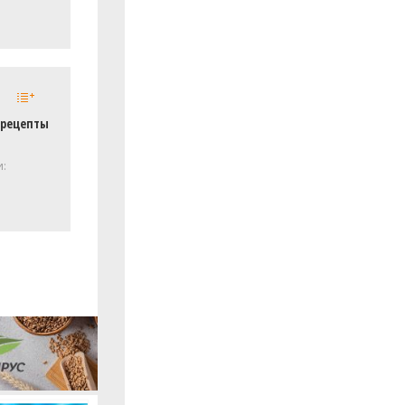
 рецепты
и: