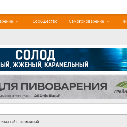
арение
Сообщество
Самогоноварение
Пи
еничный шоколадный