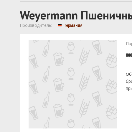
Weyermann Пшеничн
Производитель:
Германия
Па
800
Об
бр
пр