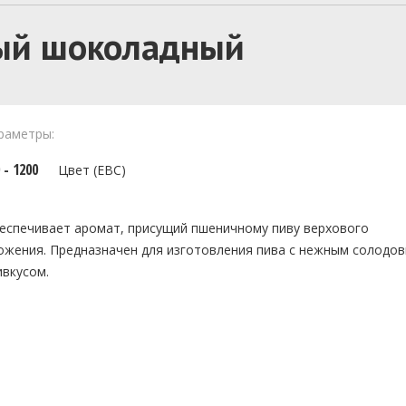
ый шоколадный
раметры:
 - 1200
Цвет (EBC)
еспечивает аромат, присущий пшеничному пиву верхового
ожения. Предназначен для изготовления пива с нежным солодо
ивкусом.