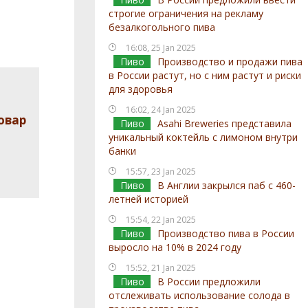
строгие ограничения на рекламу
безалкогольного пива
16:08, 25 Jan 2025
Пиво
Производство и продажи пива
в России растут, но с ним растут и риски
для здоровья
16:02, 24 Jan 2025
овар
Пиво
Asahi Breweries представила
уникальный коктейль с лимоном внутри
банки
15:57, 23 Jan 2025
Пиво
В Англии закрылся паб с 460-
летней историей
15:54, 22 Jan 2025
Пиво
Производство пива в России
выросло на 10% в 2024 году
15:52, 21 Jan 2025
Пиво
В России предложили
отслеживать использование солода в