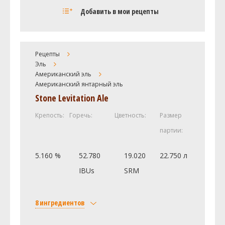
Солод
Добавить в мои рецепты
Golden Promise
2.03 кг
American - Pale 2-Row
2.03 кг
Chocolate Rye Malt
1 кг
Рецепты
Эль
Crystal 45L
0.45 кг
Американский эль
Munich - 60L
0.45 кг
Американский янтарный эль
Хмель
Stone Levitation Ale
Кристалл (Crystal)
49.62 г
Крепость:
Горечь:
Цветность:
Размер
Нортен Бревер (Northern Brewer)
49.62 г
партии:
Посмотреть рецепт полностью
5.160 %
52.780
19.020
22.750 л
IBUs
SRM
8 ингредиентов
Солод