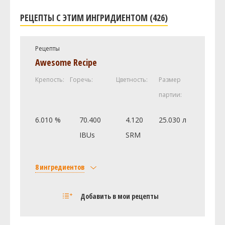
РЕЦЕПТЫ С ЭТИМ ИНГРИДИЕНТОМ (426)
Рецепты
Awesome Recipe
Крепость:
Горечь:
Цветность:
Размер
партии:
6.010 %
70.400
4.120
25.030 л
IBUs
SRM
8 ингредиентов
Солод
Добавить в мои рецепты
Oat Malt
12 кг
Corn Sugar - Dextrose
8 кг