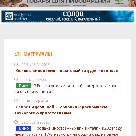
Каскад (Cascade DE)
45.38 г
Айдахо 7 (IDAHO 7)
28.35 г
Цитра (Citra)
7.09 г
Дрожжи
White Labs - California Ale Yeast
1 шт
WLP001
МАТЕРИАЛЫ
09:51, 18 Feb 2025
Посмотреть рецепт полностью
Основы виноделия: пошаговый гид для новичков
09:54, 26 Feb 2026
Пиво
В России утвердили новый стандарт качества
пива: что изменится
11:10, 6 Sep 2024
Секрет идеальной «Терновки»: раскрываем
технологию приготовления
09:51, 29 Jan 2025
Вино
Продажа иностранных вин в Италии в 2024 году
увеличилась на 4,7%, несмотря на общий спад на рынке