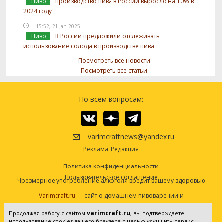
Пиво
Производство пива в России выросло на 10% в
2024 году
15:52, 21 Jan 2025
Пиво
В России предложили отслеживать
использование солода в производстве пива
Посмотреть все новости
Посмотреть все статьи
По всем вопросам:
varimcraftnews@yandex.ru
Реклама
Редакция
Политика конфиденциальности
Пользовательское соглашение
Чрезмерное употребление алкоголя вредит вашему здоровью
Varimcraft.ru
— сайт о домашнем пивоварении и
самогоноварении.
varimcraft.ru
Продолжая работу с сайтом
, вы подтверждаете
Сетевое издание «Варимкрафт». Зарегистрировано в
использование cookies вашего браузера с целью улучшить сервис,