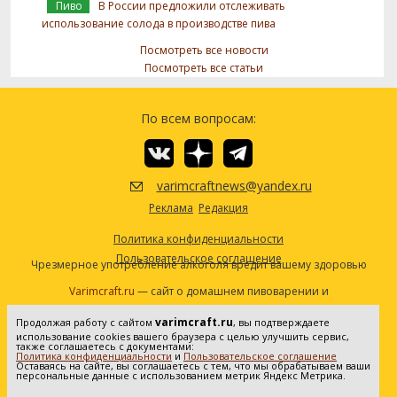
Пиво
В России предложили отслеживать
использование солода в производстве пива
Посмотреть все новости
Посмотреть все статьи
По всем вопросам:
varimcraftnews@yandex.ru
Реклама
Редакция
Политика конфиденциальности
Пользовательское соглашение
Чрезмерное употребление алкоголя вредит вашему здоровью
Varimcraft.ru
— сайт о домашнем пивоварении и
самогоноварении.
varimcraft.ru
Продолжая работу с сайтом
, вы подтверждаете
Сетевое издание «Варимкрафт». Зарегистрировано в
использование cookies вашего браузера с целью улучшить сервис,
Федеральной службе по надзору в сфере связи, информационных
также соглашаетесь с документами:
Политика конфиденциальности
и
Пользовательское соглашение
технологий и массовых коммуникаций (Роскомнадзор). Реестровая
Оставаясь на сайте, вы соглашаетесь с тем, что мы обрабатываем ваши
персональные данные с использованием метрик Яндекс Метрика.
запись ЭЛ No ФС77-80936 от 25.05.2021. Все права защищены. 16+