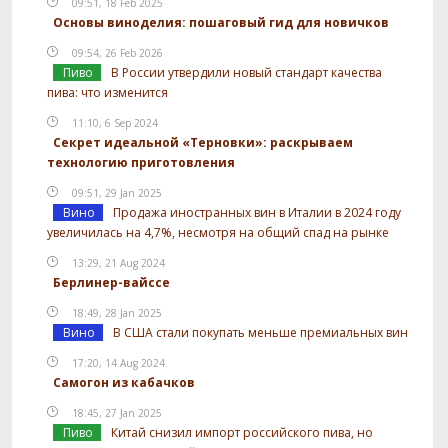
09:51, 18 Feb 2025
Основы виноделия: пошаговый гид для новичков
09:54, 26 Feb 2026
Пиво
В России утвердили новый стандарт качества
пива: что изменится
11:10, 6 Sep 2024
Секрет идеальной «Терновки»: раскрываем
технологию приготовления
09:51, 29 Jan 2025
Вино
Продажа иностранных вин в Италии в 2024 году
увеличилась на 4,7%, несмотря на общий спад на рынке
13:29, 21 Aug 2024
Берлинер-вайссе
18:49, 28 Jan 2025
Вино
В США стали покупать меньше премиальных вин
17:20, 14 Aug 2024
Самогон из кабачков
18:45, 27 Jan 2025
Пиво
Китай снизил импорт российского пива, но