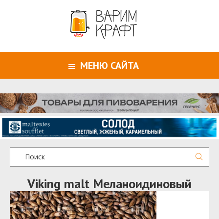
МЕНЮ САЙТА
Viking malt Меланоидиновый