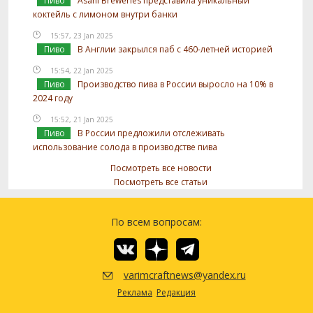
Пиво
Asahi Breweries представила уникальный
коктейль с лимоном внутри банки
15:57, 23 Jan 2025
Пиво
В Англии закрылся паб с 460-летней историей
15:54, 22 Jan 2025
Пиво
Производство пива в России выросло на 10% в
2024 году
15:52, 21 Jan 2025
Пиво
В России предложили отслеживать
использование солода в производстве пива
Посмотреть все новости
Посмотреть все статьи
По всем вопросам:
varimcraftnews@yandex.ru
Реклама
Редакция