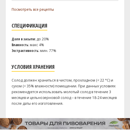
Viking malt Меланоидиновый
1 кг
Посмотреть все рецепты
Dingemans Шоколадный 900
0.1 кг
Хмель
СПЕЦИФИКАЦИЯ
Ист Кент Голдингc (East Kent
50 г
Golding)
Доля в засыпи:
до 20%
Каскад (Cascade DE)
20 г
Влажность:
макс 4%
Экстрактивность:
мин. 77%
Дрожжи
US-05
1 шт
УСЛОВИЯ ХРАНЕНИЯ
Посмотреть рецепт полностью
Солод должен храниться в чистом, прохладном (< 22 °C) и
сухом (< 35% влажности) помещении. При данных условиях
рекомендуется использовать молотый солод в течение 3
месяцев и цельнозерновой солод – в течение 18-24 месяцев
после даты его изготовления.