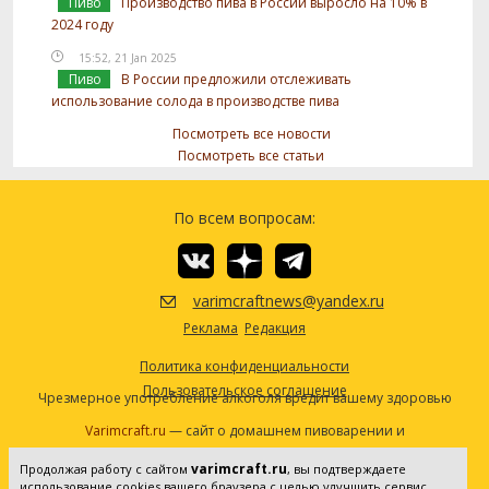
Пиво
Производство пива в России выросло на 10% в
2024 году
15:52, 21 Jan 2025
Пиво
В России предложили отслеживать
использование солода в производстве пива
Посмотреть все новости
Посмотреть все статьи
По всем вопросам:
varimcraftnews@yandex.ru
Реклама
Редакция
Политика конфиденциальности
Пользовательское соглашение
Чрезмерное употребление алкоголя вредит вашему здоровью
Varimcraft.ru
— сайт о домашнем пивоварении и
самогоноварении.
varimcraft.ru
Продолжая работу с сайтом
, вы подтверждаете
Сетевое издание «Варимкрафт». Зарегистрировано в
использование cookies вашего браузера с целью улучшить сервис,