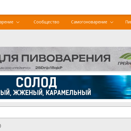
арение
Сообщество
Самогоноварение
Пи
)