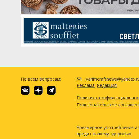
US-05
Flaked Oats
Turbinado Boil for 15 min
Посмотреть р
Хмель
Цитра (Citra)
Энигма (Enigma)
AU Galaxy
Кашемир (Cashmere)
Дрожжи
По всем вопросам:
varimcraftnews@yandex.r
Imperial Yeast - A44 Kveiking
Реклама
Редакция
Политика конфиденциально
Посмотреть р
Пользовательское соглашен
Чрезмерное употребление а
вредит вашему здоровью