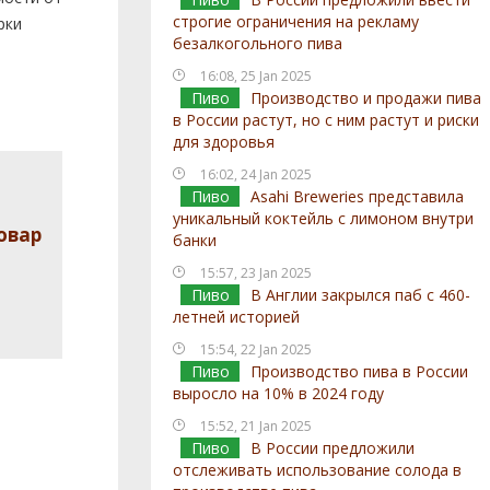
строгие ограничения на рекламу
рки
безалкогольного пива
16:08, 25 Jan 2025
Пиво
Производство и продажи пива
в России растут, но с ним растут и риски
для здоровья
16:02, 24 Jan 2025
Пиво
Asahi Breweries представила
уникальный коктейль с лимоном внутри
овар
банки
15:57, 23 Jan 2025
Пиво
В Англии закрылся паб с 460-
летней историей
15:54, 22 Jan 2025
Пиво
Производство пива в России
выросло на 10% в 2024 году
15:52, 21 Jan 2025
Пиво
В России предложили
отслеживать использование солода в