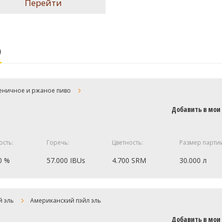
Перейти
)
еничное и ржаное пиво
Добавить в мои
ость:
Горечь:
Цветность:
Размер парти
0 %
57.000 IBUs
4.700 SRM
30.000 л
3.5 кг
й эль
Американский пэйл эль
1 кг
Добавить в мои