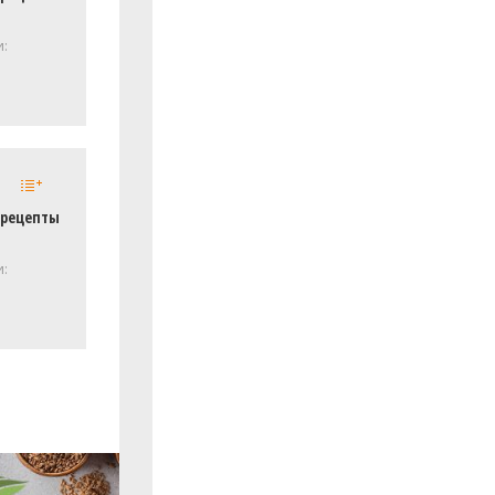
и:
 рецепты
и: