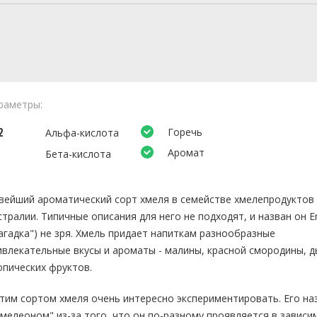
раметры:
2
Горечь
Альфа-кислота
Аромат
Бета-кислота
вейший ароматический сорт хмеля в семействе хмелепродуктов
стралии. Типичные описания для него не подходят, и назван он 
Загадка") не зря. Хмель придает напиткам разнообразные
ивлекательные вкусы и ароматы - малины, красной смородины, д
опических фруктов.
этим сортом хмеля очень интересно экспериментировать. Его н
амелеоном" из-за того, что он по-разному проявляется в зависи