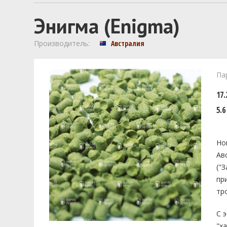
Энигма (Enigma)
Производитель:
Австралия
Па
17.
5.6
Но
Ав
("
пр
тр
С 
"х