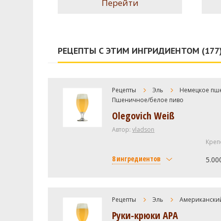
Перейти
РЕЦЕПТЫ С ЭТИМ ИНГРИДИЕНТОМ (177
Рецепты
Эль
Немецкое пш
Пшеничное/белое пиво
Olegovich Weiß
Автор:
vladson
Креп
8 ингредиентов
5.00
Солод
Курский солод Пшеничный
Рецепты
Эль
Американски
Руки-крюки APA
Курский солод Pale Ale