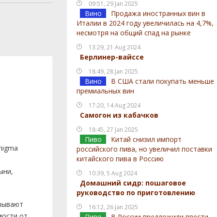
09:51, 29 Jan 2025
Вино
Продажа иностранных вин в
Италии в 2024 году увеличилась на 4,7%,
несмотря на общий спад на рынке
13:29, 21 Aug 2024
Берлинер-вайссе
18:49, 28 Jan 2025
Вино
В США стали покупать меньше
премиальных вин
17:20, 14 Aug 2024
Самогон из кабачков
18:45, 27 Jan 2025
Пиво
Китай снизил импорт
Enigma
российского пива, но увеличил поставки
китайского пива в Россию
ыни,
10:39, 5 Aug 2024
Домашний сидр: пошаговое
руководство по приготовлению
азывают
16:12, 26 Jan 2025
мости от
Пиво
В России предложили ввести