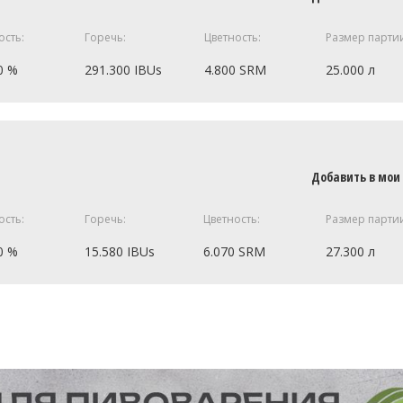
50
0.5 кг
ость:
Горечь:
Цветность:
Размер парти
0.5 кг
0 %
291.300 IBUs
4.800 SRM
25.000 л
30 г
20 г
5 кг
20 г
ный Cara Plus 10
0.5 кг
Добавить в мои
0.5 кг
ость:
Горечь:
Цветность:
Размер парти
1 шт
0.5 кг
0 %
15.580 IBUs
6.070 SRM
27.300 л
ецепт полностью
90 г
80 г
7.7 кг
20 г
7.19 кг
1.49 кг