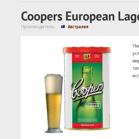
Coopers European Lag
Производитель:
Австралия
Пи
ус
ми
ти
ис