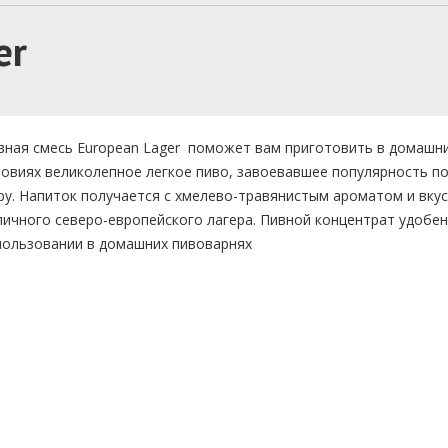
er
вная смесь European Lager поможет вам приготовить в домашн
ловиях великолепное легкое пиво, завоевавшее популярность по
ру. Напиток получается с хмелево-травянистым ароматом и вку
пичного северо-европейского лагера. Пивной концентрат удобен
пользовании в домашних пивоварнях