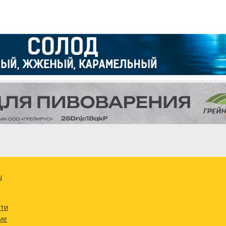
u
сти
ие