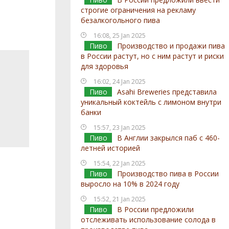
строгие ограничения на рекламу
безалкогольного пива
16:08, 25 Jan 2025
Пиво
Производство и продажи пива
в России растут, но с ним растут и риски
для здоровья
16:02, 24 Jan 2025
Пиво
Asahi Breweries представила
уникальный коктейль с лимоном внутри
банки
15:57, 23 Jan 2025
Пиво
В Англии закрылся паб с 460-
летней историей
15:54, 22 Jan 2025
Пиво
Производство пива в России
выросло на 10% в 2024 году
15:52, 21 Jan 2025
Пиво
В России предложили
отслеживать использование солода в