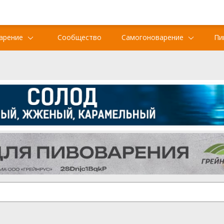
арение
Сообщество
Самогоноварение
Пи