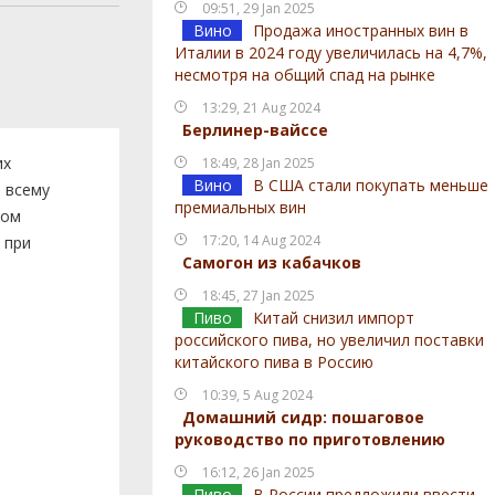
09:51, 29 Jan 2025
Вино
Продажа иностранных вин в
Италии в 2024 году увеличилась на 4,7%,
несмотря на общий спад на рынке
13:29, 21 Aug 2024
Берлинер-вайссе
их
18:49, 28 Jan 2025
Вино
В США стали покупать меньше
 всему
премиальных вин
сом
17:20, 14 Aug 2024
 при
Самогон из кабачков
18:45, 27 Jan 2025
Пиво
Китай снизил импорт
российского пива, но увеличил поставки
китайского пива в Россию
10:39, 5 Aug 2024
Домашний сидр: пошаговое
руководство по приготовлению
16:12, 26 Jan 2025
Пиво
В России предложили ввести