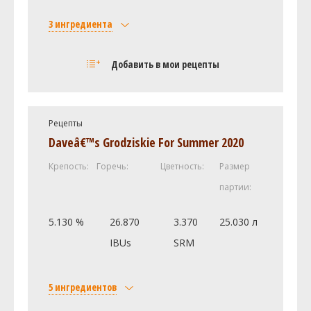
3 ингредиента
Солод
Добавить в мои рецепты
Liquid Malt Extract - Wheat
2.25 кг
Хмель
Люблин (Lublin)
56.7 г
Рецепты
Дрожжи
Daveâ€™s Grodziskie For Summer 2020
Wyeast - German Ale 1007
1 шт
Крепость:
Горечь:
Цветность:
Размер
партии:
Посмотреть рецепт полностью
5.130 %
26.870
3.370
25.030 л
IBUs
SRM
5 ингредиентов