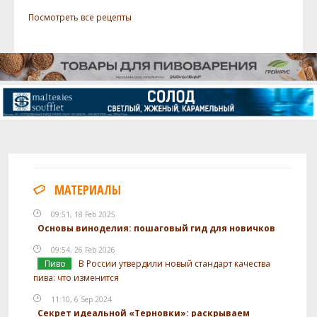
Посмотреть все рецепты
Хмель
Люблин (Lublin)
30 г
Дрожжи
Mangrove Jack - Bavarian Wheat
2 шт
Yeast M20
Посмотреть рецепт полностью
МАТЕРИАЛЫ
09:51, 18 Feb 2025
Основы виноделия: пошаговый гид для новичков
09:54, 26 Feb 2026
Пиво
В России утвердили новый стандарт качества
пива: что изменится
11:10, 6 Sep 2024
Секрет идеальной «Терновки»: раскрываем