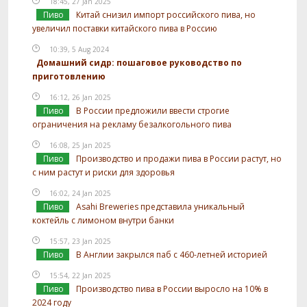
18:45, 27 Jan 2025
Пиво
Китай снизил импорт российского пива, но
увеличил поставки китайского пива в Россию
10:39, 5 Aug 2024
Домашний сидр: пошаговое руководство по
приготовлению
16:12, 26 Jan 2025
Пиво
В России предложили ввести строгие
ограничения на рекламу безалкогольного пива
16:08, 25 Jan 2025
Пиво
Производство и продажи пива в России растут, но
с ним растут и риски для здоровья
16:02, 24 Jan 2025
Пиво
Asahi Breweries представила уникальный
коктейль с лимоном внутри банки
15:57, 23 Jan 2025
Пиво
В Англии закрылся паб с 460-летней историей
15:54, 22 Jan 2025
Пиво
Производство пива в России выросло на 10% в
2024 году