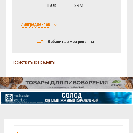
Зифос (Zythos)
60 г
IBUs
SRM
Magnum
20 г
7 ингредиентов
Посмотреть рецепт полностью
Солод
Добавить в мои рецепты
American - Pale Ale Malt 2-Row
32 кг
BAIRDS Maris Otter Pale Ale
8 кг
Посмотреть все рецепты
American - Caramel / Crystal 40L
4 кг
Хмель
Зифос (Zythos)
8.51 г
Каскад (Cascade DE)
5.68 г
Нельсон Совиньон (Nelson Sauvin)
5.67 г
Дрожжи
US-05
3 шт