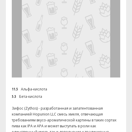
11.5
Альфа-кислота
5.5
Бета-кислота
Зифос (Zythos) - разработанная и запатентованная
компанией Hopunion LLC смесь хмеля, отвечающая
требованиям вкусо-ароматической картины в таких сортах
пива как IPA и APA и может выступать в роли как
единственный хмель так и дополнение к традиционно