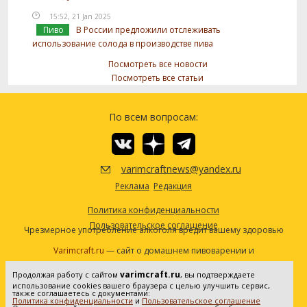
15:52, 21 Jan 2025
Пиво
В России предложили отслеживать
использование солода в производстве пива
Посмотреть все новости
Посмотреть все статьи
По всем вопросам:
varimcraftnews@yandex.ru
Реклама
Редакция
Политика конфиденциальности
Пользовательское соглашение
Чрезмерное употребление алкоголя вредит вашему здоровью
Varimcraft.ru
— сайт о домашнем пивоварении и
самогоноварении.
varimcraft.ru
Продолжая работу с сайтом
, вы подтверждаете
Сетевое издание «Варимкрафт». Зарегистрировано в
использование cookies вашего браузера с целью улучшить сервис,
Федеральной службе по надзору в сфере связи, информационных
также соглашаетесь с документами:
Политика конфиденциальности
и
Пользовательское соглашение
технологий и массовых коммуникаций (Роскомнадзор). Реестровая