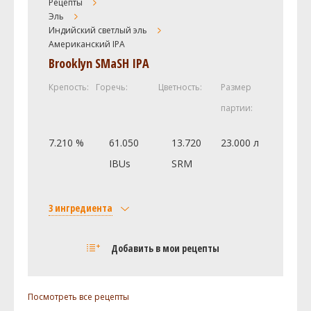
Рецепты
Эль
Castle Malting Munich (Мюнхенский)
0.45 кг
Индийский светлый эль
Хмель
Американский IPA
Амарилло (Amarillo)
85.05 г
Brooklyn SMaSH IPA
Чинук (Chinook)
85.05 г
Крепость:
Горечь:
Цветность:
Размер
Симкое (Simcoe)
56.7 г
партии:
Дрожжи
Wyeast - Denny's Favorite 50 1450
1 шт
7.210 %
61.050
13.720
23.000 л
IBUs
SRM
Посмотреть рецепт полностью
3 ингредиента
Солод
Добавить в мои рецепты
Castle Malting Munich (Мюнхенский)
7 кг
Хмель
Посмотреть все рецепты
Brooklyn (Moutere)
170 г