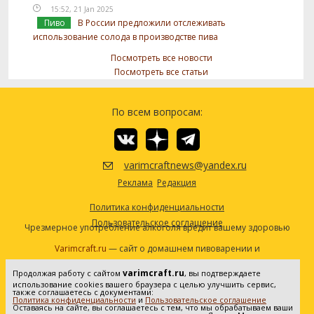
15:52, 21 Jan 2025
Пиво
В России предложили отслеживать
использование солода в производстве пива
Посмотреть все новости
Посмотреть все статьи
По всем вопросам:
varimcraftnews@yandex.ru
Реклама
Редакция
Политика конфиденциальности
Пользовательское соглашение
Чрезмерное употребление алкоголя вредит вашему здоровью
Varimcraft.ru
— сайт о домашнем пивоварении и
самогоноварении.
varimcraft.ru
Продолжая работу с сайтом
, вы подтверждаете
Сетевое издание «Варимкрафт». Зарегистрировано в
использование cookies вашего браузера с целью улучшить сервис,
Федеральной службе по надзору в сфере связи, информационных
также соглашаетесь с документами:
Политика конфиденциальности
и
Пользовательское соглашение
технологий и массовых коммуникаций (Роскомнадзор). Реестровая
Оставаясь на сайте, вы соглашаетесь с тем, что мы обрабатываем ваши