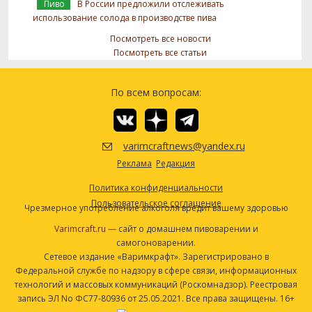
Пиво
В России предложили отслеживать
использование солода в производстве пива
Посмотреть все новости
Посмотреть все статьи
По всем вопросам:
varimcraftnews@yandex.ru
Реклама
Редакция
Политика конфиденциальности
Пользовательское соглашение
Чрезмерное употребление алкоголя вредит вашему здоровью
Varimcraft.ru
— сайт о домашнем пивоварении и
самогоноварении.
Сетевое издание «Варимкрафт». Зарегистрировано в
Федеральной службе по надзору в сфере связи, информационных
технологий и массовых коммуникаций (Роскомнадзор). Реестровая
запись ЭЛ No ФС77-80936 от 25.05.2021. Все права защищены. 16+