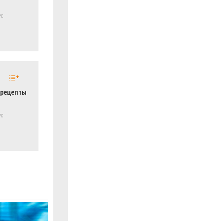
и:
 рецепты
и: