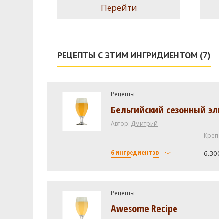
Перейти
РЕЦЕПТЫ С ЭТИМ ИНГРИДИЕНТОМ (7)
Рецепты
Бельгийский сезонный эл
Автор:
Дмитрий
Креп
6 ингредиентов
6.30
Солод
Курский солод Pale Ale
Рецепты
Awesome Recipe
Курский солод Мюнхенский Т