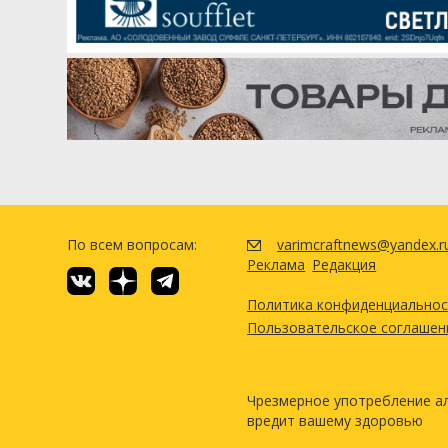
Теттнангер (Tettnanger)
Халлертау Миттельфрю (Haller
Дрожжи
White Labs - German Ale/ Köl
Посмотреть р
По всем вопросам:
varimcraftnews@yandex.r
Реклама
Редакция
Политика конфиденциально
Пользовательское соглашен
Чрезмерное употребление а
вредит вашему здоровью