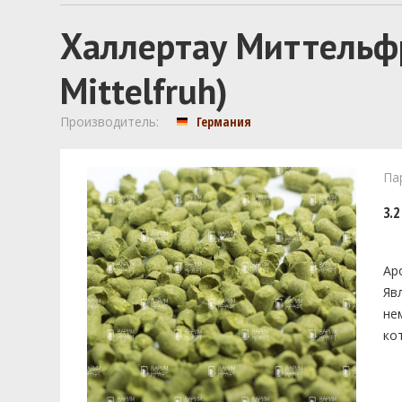
Халлертау Миттельфр
Mittelfruh)
Производитель:
Германия
Па
3.2
Ар
Яв
не
ко