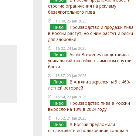
строгие ограничения на рекламу
безалкогольного пива
16:08, 25 Jan 2025
Пиво
Производство и продажи пива
в России растут, но с ним растут и риски
для здоровья
16:02, 24 Jan 2025
Пиво
Asahi Breweries представила
уникальный коктейль с лимоном внутри
банки
15:57, 23 Jan 2025
Пиво
В Англии закрылся паб с 460-
летней историей
15:54, 22 Jan 2025
Пиво
Производство пива в России
выросло на 10% в 2024 году
15:52, 21 Jan 2025
Пиво
В России предложили
отслеживать использование солода в