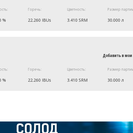
 150
0.1 кг
ость:
Горечь:
Цветность:
Размер парти
0 %
22.260 IBUs
3.410 SRM
30.000 л
16 г
tau Mittelfruh)
11 г
7.5 кг
1 шт
Добавить в мои
ect)
36 г
ость:
Горечь:
Цветность:
Размер парти
ецепт полностью
30 г
0 %
22.260 IBUs
3.410 SRM
30.000 л
tau Mittelfruh)
30 г
sch Yeast WLP029
1 шт
7.5 кг
ецепт полностью
ect)
36 г