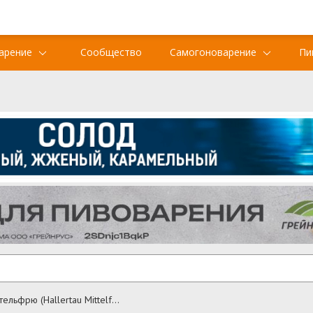
арение
Сообщество
Самогоноварение
Пи
Халлертау Миттельфрю (Hallertau Mittelfruh)