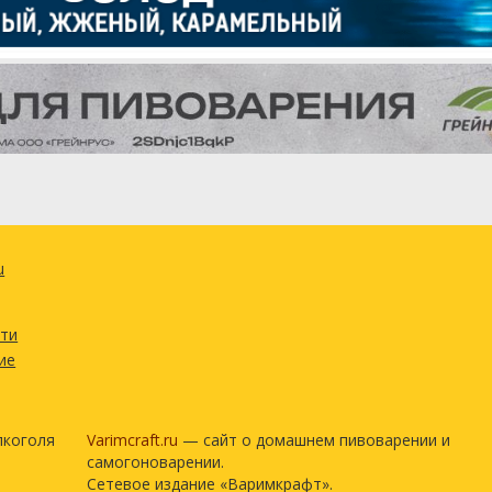
30 г
tau Mittelfruh)
30 г
sch Yeast WLP029
1 шт
ецепт полностью
u
сти
ие
лкоголя
Varimcraft.ru
— сайт о домашнем пивоварении и
самогоноварении.
Сетевое издание «Варимкрафт».