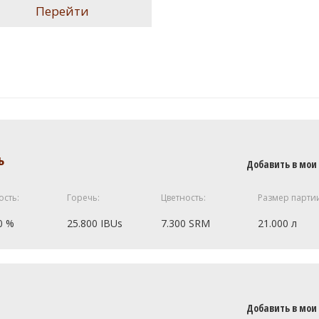
Перейти
ь
Добавить в мои
ость:
Горечь:
Цветность:
Размер парти
0 %
25.800 IBUs
7.300 SRM
21.000 л
4 кг
ип 2
1 кг
Добавить в мои