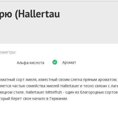
ю (Hallertau
раметры:
Аромат
Альфа-кислота
оматный сорт хмеля, известный своим слегка пряным ароматом.
ляется частью семейства хмелей Hallertauer и тесно связан с лаг
мецком стиле. Hallertauer Mittelfruh - один из благородных сортов
торый берет свое начало в Германии.