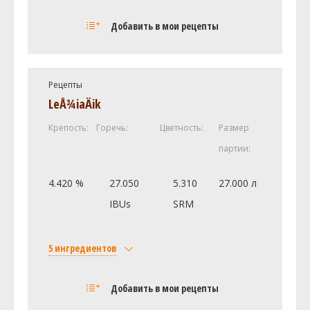
Солод
Добавить в мои рецепты
Munich Light
1 кг
Pale Ale Weyermann
0.61 кг
Хмель
Рецепты
Мандарина Бавария (Mandarina
40 г
LeÅ¾iaÄik
Bavaria)
Крепость:
Горечь:
Цветность:
Размер
Премиант (Premiant)
19.85 г
партии:
Дрожжи
US-05
1 шт
4.420 %
27.050
5.310
27.000 л
IBUs
SRM
Посмотреть рецепт полностью
5 ингредиентов
Солод
Добавить в мои рецепты
Castle Malting Pilsner Malt
4.5 кг