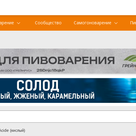
арение
Сообщество
Самогоноварение
Пи
Acide (кислый)