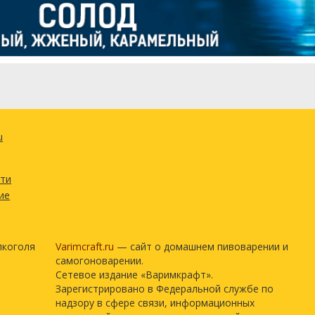
28.35 г
ецепт полностью
u
сти
ие
лкоголя
Varimcraft.ru
— сайт о домашнем пивоварении и
самогоноварении.
Сетевое издание «Варимкрафт».
Зарегистрировано в Федеральной службе по
надзору в сфере связи, информационных