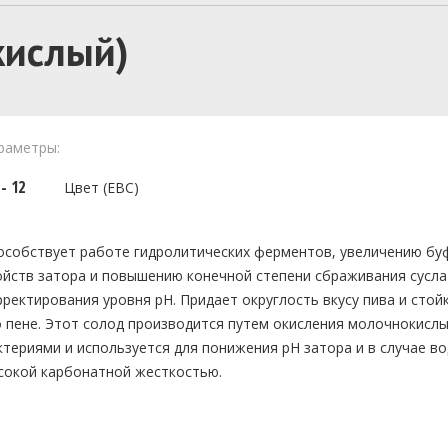
(кислый)
раметры:
 - 12
Цвет (EBC)
особствует работе гидролитических ферментов, увеличению бу
ойств затора и повышению конечной степени сбраживания сусла
рректирования уровня pH. Придает округлость вкусу пива и стой
о пене. Этот солод производится путем окисления молочнокисл
ктериями и используется для понижения pH затора и в случае во
сокой карбонатной жесткостью.