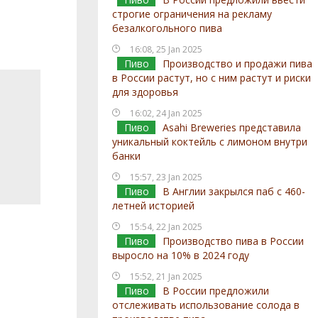
строгие ограничения на рекламу
безалкогольного пива
16:08, 25 Jan 2025
Пиво
Производство и продажи пива
в России растут, но с ним растут и риски
для здоровья
16:02, 24 Jan 2025
Пиво
Asahi Breweries представила
уникальный коктейль с лимоном внутри
банки
15:57, 23 Jan 2025
Пиво
В Англии закрылся паб с 460-
летней историей
15:54, 22 Jan 2025
Пиво
Производство пива в России
выросло на 10% в 2024 году
15:52, 21 Jan 2025
Пиво
В России предложили
отслеживать использование солода в