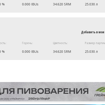
1.35 кг
0 %
0.000 IBUs
34.620 SRM
25.030 л
0.45 кг
9 кг
85.05 г
1.8 кг
Добавить в мои
56.7 г
1.8 кг
28.35 г
ость:
Горечь:
Цветность:
Размер парти
1.35 кг
28.35 г
0.45 кг
0 %
0.000 IBUs
34.620 SRM
25.030 л
ецепт полностью
28.35 г
9 кг
1.8 кг
ецепт полностью
1.8 кг
1.35 кг
0.45 кг