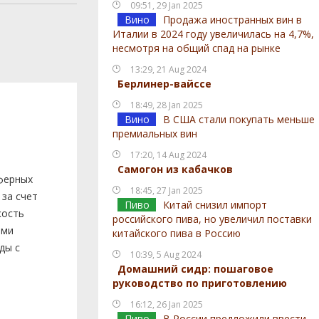
09:51, 29 Jan 2025
Вино
Продажа иностранных вин в
Италии в 2024 году увеличилась на 4,7%,
несмотря на общий спад на рынке
13:29, 21 Aug 2024
Берлинер-вайссе
18:49, 28 Jan 2025
Вино
В США стали покупать меньше
премиальных вин
17:20, 14 Aug 2024
Самогон из кабачков
ферных
18:45, 27 Jan 2025
 за счет
Пиво
Китай снизил импорт
кость
российского пива, но увеличил поставки
ыми
китайского пива в Россию
ды с
10:39, 5 Aug 2024
Домашний сидр: пошаговое
руководство по приготовлению
16:12, 26 Jan 2025
Пиво
В России предложили ввести