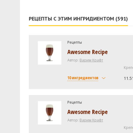
РЕЦЕПТЫ С ЭТИМ ИНГРИДИЕНТОМ (591)
Рецепты
Awesome Recipe
Автор:
Варим Крафт
Креп
10 ингредиентов
11.5
Солод
Viking malt Pilsner
Рецепты
Awesome Recipe
Maris Otter Pale Malt
Pale 2-Row US Rahr
Автор:
Варим Крафт
Креп
Brewers - two row