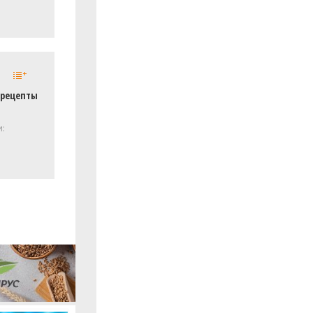
 рецепты
и: