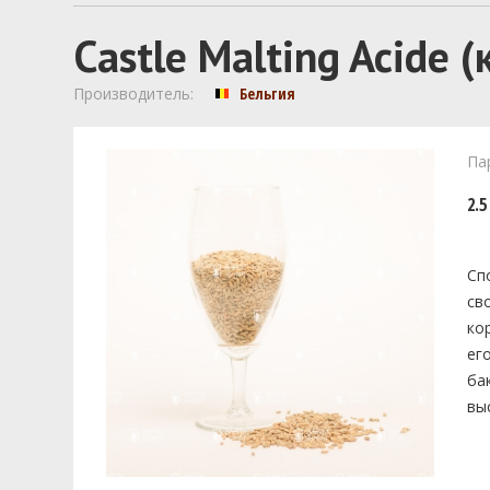
Castle Malting Acide 
Производитель:
Бельгия
Па
2.5
Сп
св
ко
ег
ба
вы