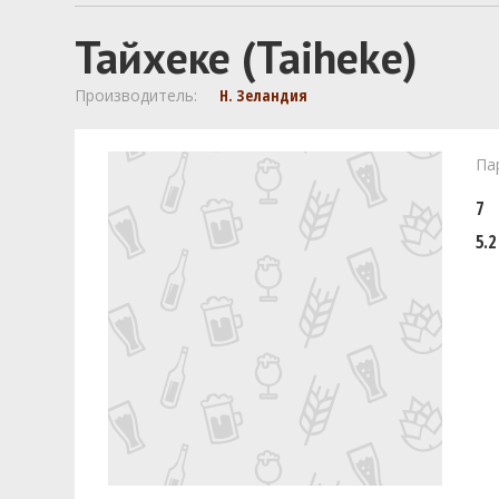
Тайхеке (Taiheke)
Производитель:
Н. Зеландия
Па
7
5.2