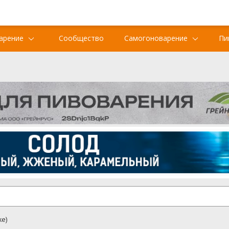
арение
Сообщество
Самогоноварение
Пи
ke)