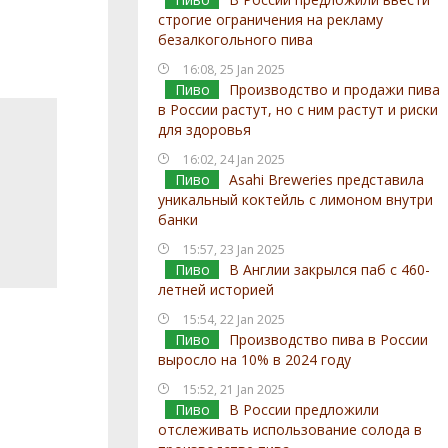
строгие ограничения на рекламу
безалкогольного пива
16:08, 25 Jan 2025
Пиво
Производство и продажи пива
в России растут, но с ним растут и риски
для здоровья
16:02, 24 Jan 2025
Пиво
Asahi Breweries представила
уникальный коктейль с лимоном внутри
банки
15:57, 23 Jan 2025
Пиво
В Англии закрылся паб с 460-
летней историей
15:54, 22 Jan 2025
Пиво
Производство пива в России
выросло на 10% в 2024 году
15:52, 21 Jan 2025
Пиво
В России предложили
отслеживать использование солода в