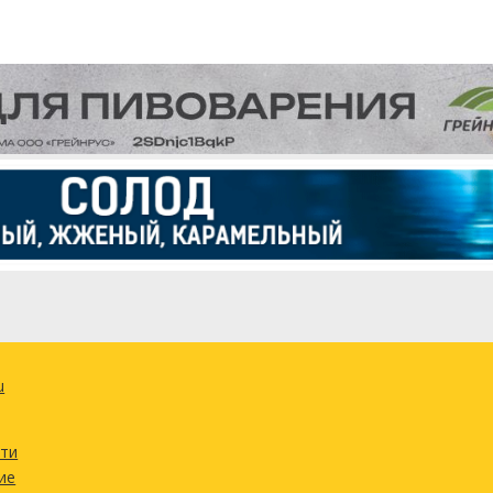
u
сти
ие