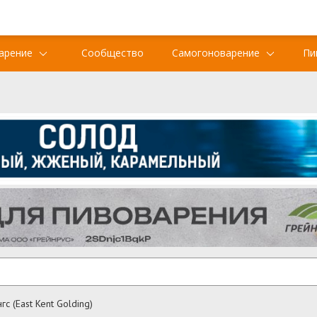
арение
Сообщество
Самогоноварение
Пи
гc (East Kent Golding)