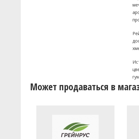
ме
ар
пр
Ре
до
хм
Ис
цв
гу
Может продаваться в мага