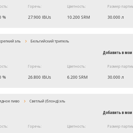
ость:
Горечь:
Цветность:
Размер парти
0 %
27.900 IBUs
10.200 SRM
30.000 л
5 кг
крепкий эль
Бельгийский трипель
1 кг
Добавить в мои
0.1 кг
ость:
Горечь:
Цветность:
Размер парти
0 %
26.800 IBUs
6.200 SRM
30.000 л
 Golding)
50 г
20 г
3.4 кг
идное пиво
Светлый (блонд) эль
1 шт
3 кг
Добавить в мои
2.5 кг
ость:
Горечь:
Цветность:
Размер парти
ецепт полностью