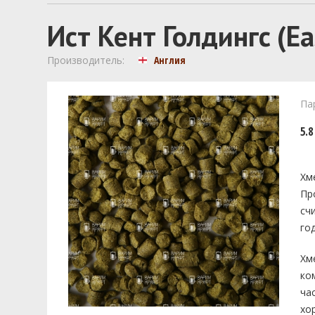
Ист Кент Голдингc (Ea
Производитель:
Англия
Па
5.8
Хм
Пр
сч
год
Хм
ко
ча
хо