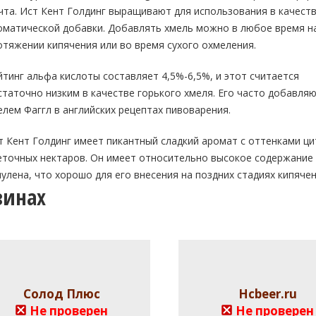
чта. Ист Кент Голдинг выращивают для использования в качест
оматической добавки. Добавлять хмель можно в любое время н
отяжении кипячения или во время сухого охмеления.
йтинг альфа кислоты составляет 4,5%-6,5%, и этот считается
статочно низким в качестве горького хмеля. Его часто добавляю
елем Фаггл в английских рецептах пивоварения.
т Кент Голдинг имеет пикантный сладкий аромат с оттенками ци
еточных нектаров. Он имеет относительно высокое содержание
мулена, что хорошо для его внесения на поздних стадиях кипячен
зинах
Солод Плюс
Hcbeer.ru
Не проверен
Не проверен