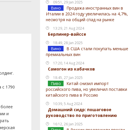
09:51, 29 Jan 2025
Вино
Продажа иностранных вин в
Италии в 2024 году увеличилась на 4,7%,
несмотря на общий спад на рынке
13:29, 21 Aug 2024
Берлинер-вайссе
18:49, 28 Jan 2025
Вино
В США стали покупать меньше
премиальных вин
17:20, 14 Aug 2024
Самогон из кабачков
олдинг.
18:45, 27 Jan 2025
Пиво
Китай снизил импорт
 с 1790
российского пива, но увеличил поставки
китайского пива в Россию
10:39, 5 Aug 2024
 более
Домашний сидр: пошаговое
ии и
руководство по приготовлению
брать
16:12, 26 Jan 2025
мерская
Пиво
В России предложили ввести