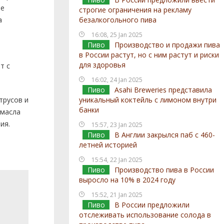
ве
строгие ограничения на рекламу
а
безалкогольного пива
16:08, 25 Jan 2025
Пиво
Производство и продажи пива
в России растут, но с ним растут и риски
для здоровья
т с
16:02, 24 Jan 2025
Пиво
Asahi Breweries представила
трусов и
уникальный коктейль с лимоном внутри
банки
 масла
ия.
15:57, 23 Jan 2025
Пиво
В Англии закрылся паб с 460-
летней историей
15:54, 22 Jan 2025
Пиво
Производство пива в России
выросло на 10% в 2024 году
15:52, 21 Jan 2025
Пиво
В России предложили
отслеживать использование солода в