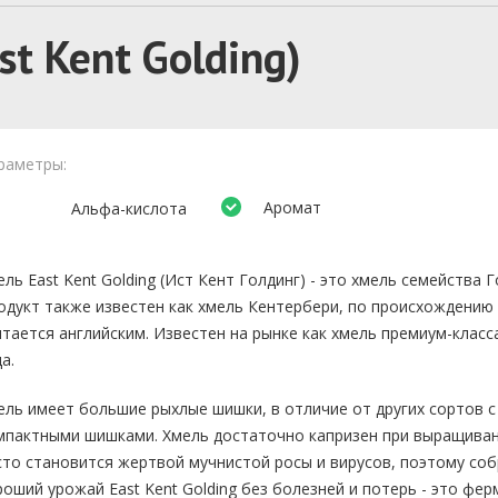
st Kent Golding)
раметры:
Аромат
Альфа-кислота
ель East Kent Golding (Ист Кент Голдинг) - это хмель семейства Г
одукт также известен как хмель Кентербери, по происхождению
итается английским. Известен на рынке как хмель премиум-класса
а.
ель имеет большие рыхлые шишки, в отличие от других сортов с
мпактными шишками. Хмель достаточно капризен при выращиван
сто становится жертвой мучнистой росы и вирусов, поэтому со
роший урожай East Kent Golding без болезней и потерь - это фер