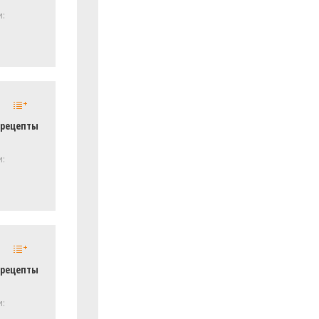
и:
 рецепты
и:
 рецепты
и: