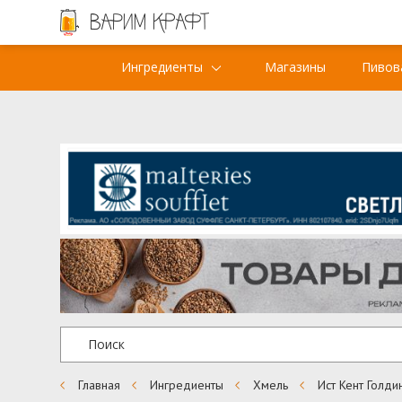
Ингредиенты
Магазины
Пивов
Главная
Ингредиенты
Хмель
Ист Кент Голдин