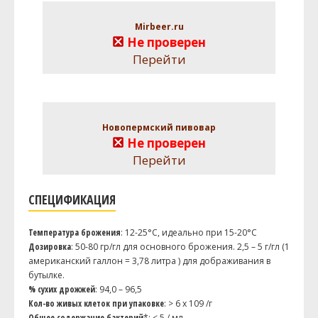
Mirbeer.ru
Не проверен
Перейти
Новопермский пивовар
Не проверен
Перейти
СПЕЦИФИКАЦИЯ
Температура брожения
: 12-25°C, идеально при 15-20°C
Дозировка
: 50-80 гр/гл для основного брожения. 2,5 – 5 г/гл (1
американский галлон = 3,78 литра ) для дображивания в
бутылке.
% сухих дрожжей
: 94,0 – 96,5
Кол-во живых клеток при упаковке
: > 6 x 109 /г
Общее содержание бактерий
*: < 5 / мл