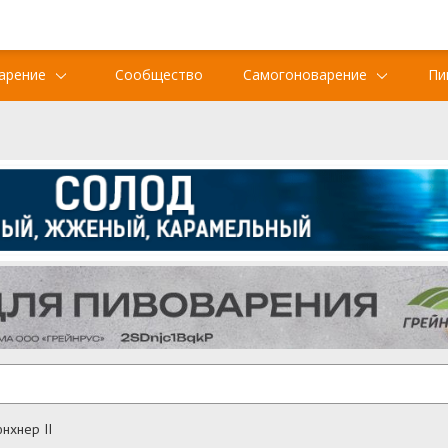
арение
Сообщество
Самогоноварение
Пи
нхнер II