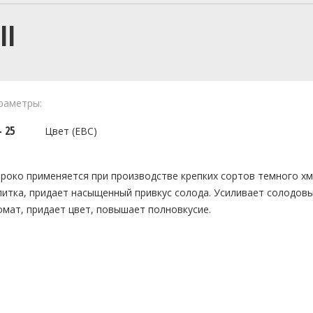
II
раметры:
- 25
Цвет (EBC)
роко применяется при производстве крепких сортов темного х
питка, придает насыщенный привкус солода. Усиливает солодовы
омат, придает цвет, повышает полновкусие.