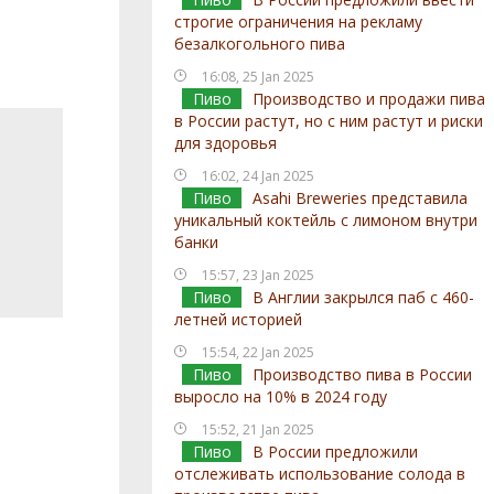
строгие ограничения на рекламу
безалкогольного пива
16:08, 25 Jan 2025
Пиво
Производство и продажи пива
в России растут, но с ним растут и риски
для здоровья
16:02, 24 Jan 2025
Пиво
Asahi Breweries представила
уникальный коктейль с лимоном внутри
банки
15:57, 23 Jan 2025
Пиво
В Англии закрылся паб с 460-
летней историей
15:54, 22 Jan 2025
Пиво
Производство пива в России
выросло на 10% в 2024 году
15:52, 21 Jan 2025
Пиво
В России предложили
отслеживать использование солода в