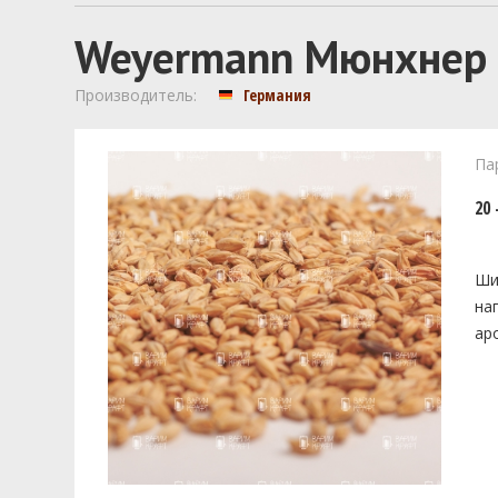
Weyermann Мюнхнер 
Производитель:
Германия
Па
20 
Ши
на
ар