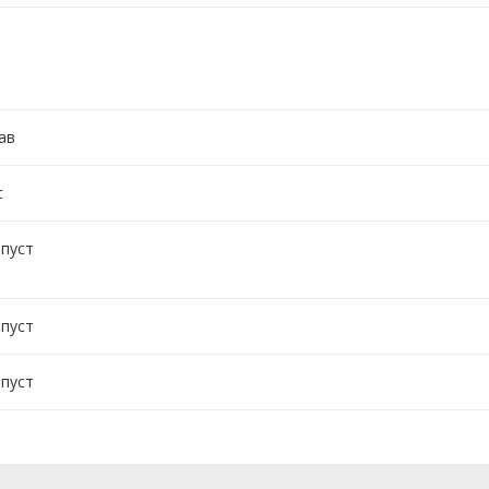
ав
с
 пуст
 пуст
 пуст