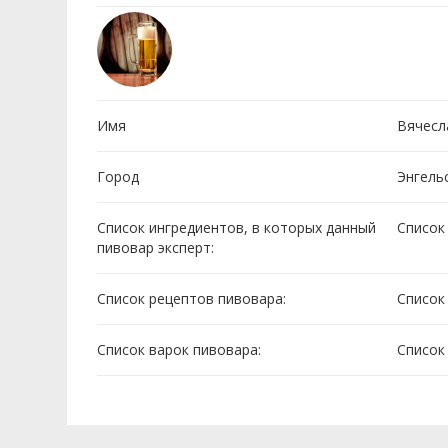
Имя
Вячесл
Город
Энгель
Список ингредиентов, в которых данный
Cписок
пивовар эксперт:
Список рецептов пивовара:
Cписок
Список варок пивовара:
Cписок