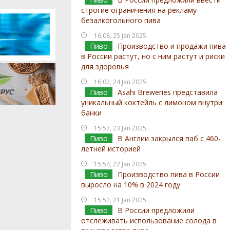
строгие ограничения на рекламу
безалкогольного пива
16:08, 25 Jan 2025
Пиво
Производство и продажи пива
в России растут, но с ним растут и риски
для здоровья
16:02, 24 Jan 2025
Пиво
Asahi Breweries представила
уникальный коктейль с лимоном внутри
банки
15:57, 23 Jan 2025
Пиво
В Англии закрылся паб с 460-
летней историей
15:54, 22 Jan 2025
Пиво
Производство пива в России
выросло на 10% в 2024 году
15:52, 21 Jan 2025
Пиво
В России предложили
отслеживать использование солода в