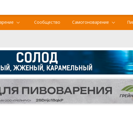
арение
Сообщество
Самогоноварение
Пи