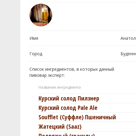
Имя
Анатол
Город
Буденн
Список ингредиентов, в которых данный
пивовар эксперт:
Название ингредиента
Курский солод Пилзнер
Курский солод Pale Ale
Soufflet (Суффле) Пшеничный
Жатецкий (Saaz)
Подвязный (гранулы)