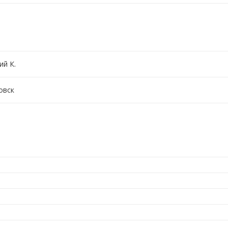
ий К.
овск