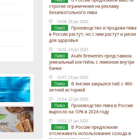
строгие ограничения на рекламу
безалкогольного пива
16:08, 25 Jan 2025
Пиво
Производство и продажи пива
в России растут, но с ним растут и риски
для здоровья
16:02, 24 Jan 2025
Пиво
Asahi Breweries представила
уникальный коктейль с лимоном внутри
банки
15:57, 23 Jan 2025
Пиво
В Англии закрылся паб с 460-
летней историей
15:54, 22 Jan 2025
Пиво
Производство пива в России
выросло на 10% в 2024 году
15:52, 21 Jan 2025
Пиво
В России предложили
отслеживать использование солода в