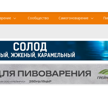
арение
Сообщество
Самогоноварение
Пи