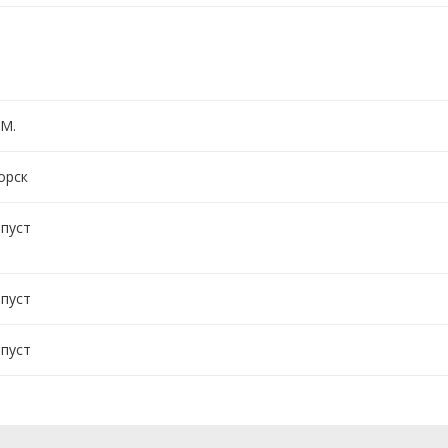
 М.
орск
 пуст
 пуст
 пуст