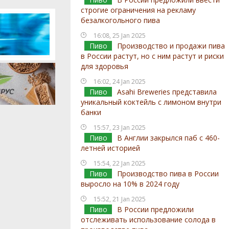
строгие ограничения на рекламу
безалкогольного пива
16:08, 25 Jan 2025
Пиво
Производство и продажи пива
в России растут, но с ним растут и риски
для здоровья
16:02, 24 Jan 2025
Пиво
Asahi Breweries представила
уникальный коктейль с лимоном внутри
банки
15:57, 23 Jan 2025
Пиво
В Англии закрылся паб с 460-
летней историей
15:54, 22 Jan 2025
Пиво
Производство пива в России
выросло на 10% в 2024 году
15:52, 21 Jan 2025
Пиво
В России предложили
отслеживать использование солода в