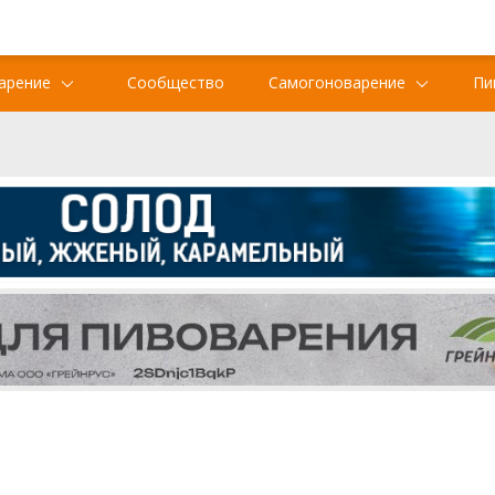
арение
Сообщество
Самогоноварение
Пи