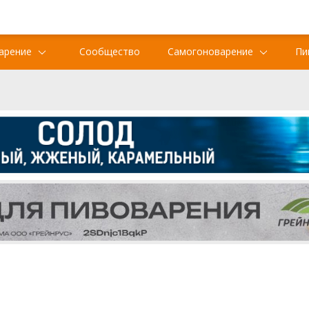
арение
Сообщество
Самогоноварение
Пи