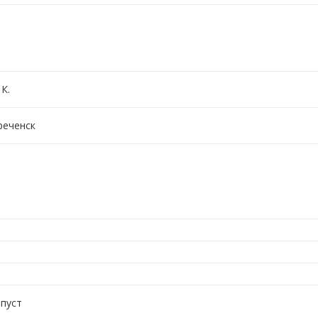
К.
еченск
 пуст