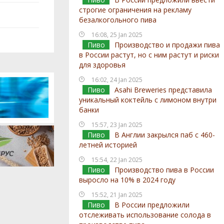
строгие ограничения на рекламу
безалкогольного пива
16:08, 25 Jan 2025
Пиво
Производство и продажи пива
в России растут, но с ним растут и риски
для здоровья
16:02, 24 Jan 2025
Пиво
Asahi Breweries представила
уникальный коктейль с лимоном внутри
банки
15:57, 23 Jan 2025
Пиво
В Англии закрылся паб с 460-
летней историей
15:54, 22 Jan 2025
Пиво
Производство пива в России
выросло на 10% в 2024 году
15:52, 21 Jan 2025
Пиво
В России предложили
отслеживать использование солода в