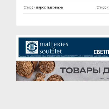
Список варок пивовара:
Cписок