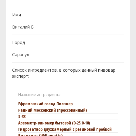
Имя
Виталий Б.
Город
Сарапул
Список ингредиентов, в которых данный пивовар
эксперт:
Название ингредиента
Ефремовский солод Пилзнер
Ранний Московский (пресcованный)
S-33
Ареометр-виномер бытовой (0-25;0-18)
Гидрозатвор двухкамерный с резиновой пробкой
Вилламит (Willamette)