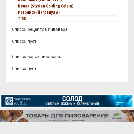
Целея (Styrian Golding Celeia)
Истринский (гранулы)
T-58
Список рецептов пивовара:
Cписок пуст
Список варок пивовара:
Cписок пуст