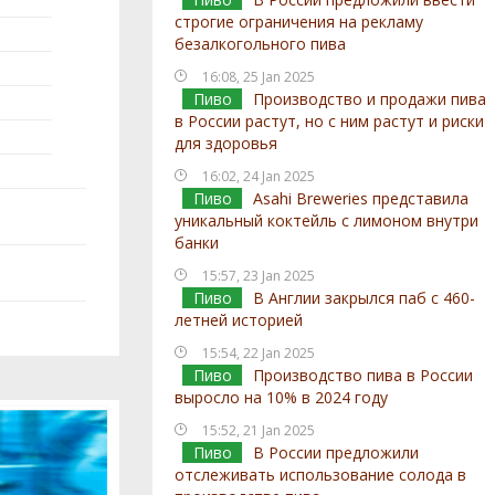
строгие ограничения на рекламу
безалкогольного пива
16:08, 25 Jan 2025
Пиво
Производство и продажи пива
в России растут, но с ним растут и риски
для здоровья
16:02, 24 Jan 2025
Пиво
Asahi Breweries представила
уникальный коктейль с лимоном внутри
банки
15:57, 23 Jan 2025
Пиво
В Англии закрылся паб с 460-
летней историей
15:54, 22 Jan 2025
Пиво
Производство пива в России
выросло на 10% в 2024 году
15:52, 21 Jan 2025
Пиво
В России предложили
отслеживать использование солода в