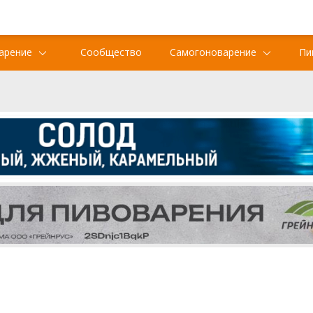
арение
Сообщество
Самогоноварение
Пи