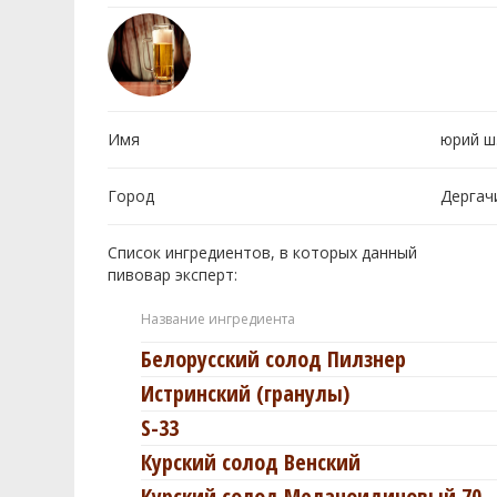
Имя
юрий ш
Город
Дергач
Список ингредиентов, в которых данный
пивовар эксперт:
Название ингредиента
Белорусский солод Пилзнер
Истринский (гранулы)
S-33
Курский солод Венский
Курский солод Меланоидиновый 70