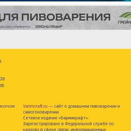
u
сти
ие
лкоголя
Varimcraft.ru
— сайт о домашнем пивоварении и
самогоноварении.
Сетевое издание «Варимкрафт».
Зарегистрировано в Федеральной службе по
надзору в сфере связи, информационных