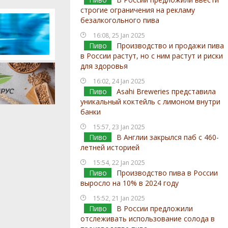
строгие ограничения на рекламу
безалкогольного пива
16:08, 25 Jan 2025
Пиво
Производство и продажи пива
в России растут, но с ним растут и риски
для здоровья
16:02, 24 Jan 2025
Пиво
Asahi Breweries представила
уникальный коктейль с лимоном внутри
банки
15:57, 23 Jan 2025
Пиво
В Англии закрылся паб с 460-
летней историей
15:54, 22 Jan 2025
Пиво
Производство пива в России
выросло на 10% в 2024 году
15:52, 21 Jan 2025
Пиво
В России предложили
отслеживать использование солода в