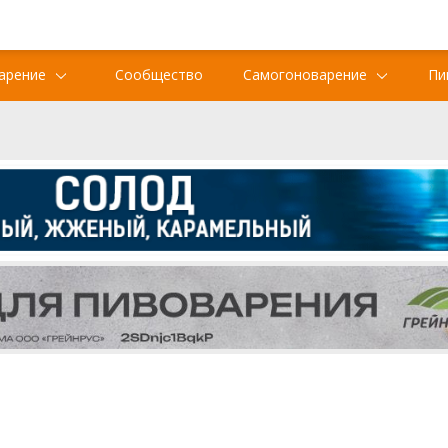
арение
Сообщество
Самогоноварение
Пи