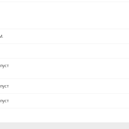
М.
а
 пуст
 пуст
 пуст