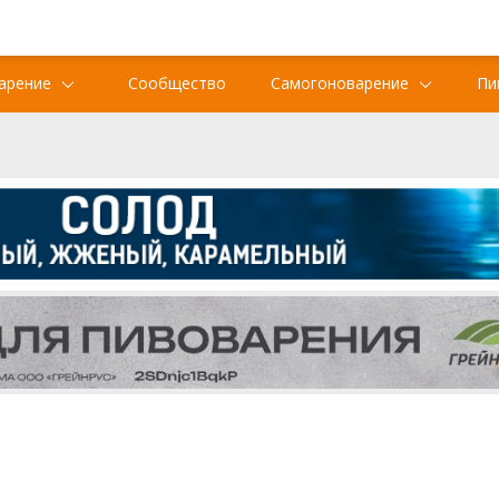
арение
Сообщество
Самогоноварение
Пи