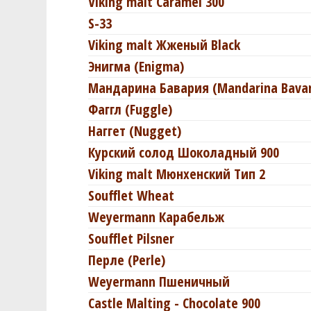
Viking malt Caramel 300
S-33
Viking malt Жженый Black
Энигма (Enigma)
Мандарина Бавария (Mandarina Bavar
Фаггл (Fuggle)
Наггет (Nugget)
Курский солод Шоколадный 900
Viking malt Мюнхенский Тип 2
Soufflet Wheat
Weyermann Карабельж
Soufflet Pilsner
Перле (Perle)
Weyermann Пшеничный
Castle Malting - Chocolate 900