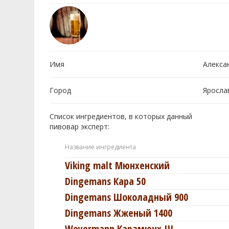
Имя
Алекса
Город
Яросла
Список ингредиентов, в которых данный
пивовар эксперт:
Название ингредиента
Viking malt Мюнхенский
Dingemans Кара 50
Dingemans Шоколадный 900
Dingemans Жженый 1400
Weyermann Карамюнх III