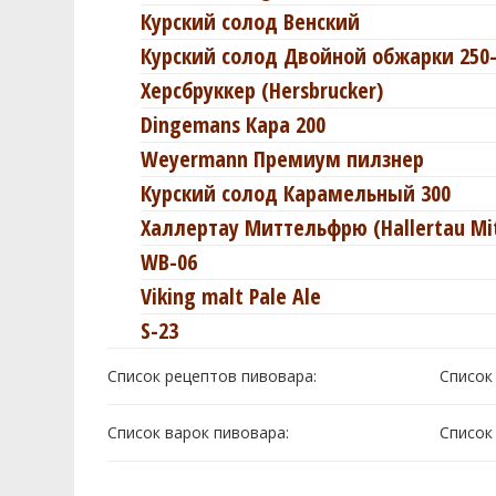
Курский солод Венский
Курский солод Двойной обжарки 250-
Херсбруккер (Hersbrucker)
Dingemans Кара 200
Weyermann Премиум пилзнер
Курский солод Карамельный 300
Халлертау Миттельфрю (Hallertau Mit
WB-06
Viking malt Pale Ale
S-23
Список рецептов пивовара:
Cписок
Список варок пивовара:
Cписок