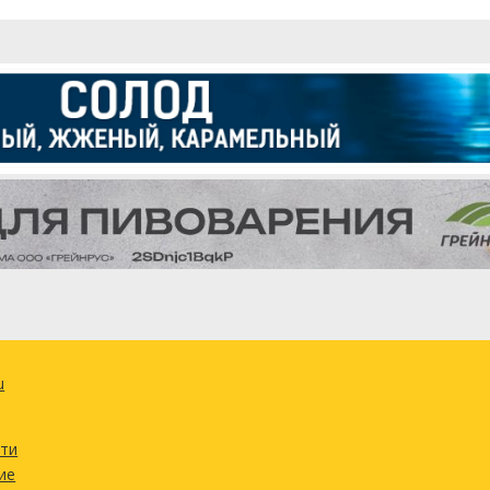
u
сти
ие