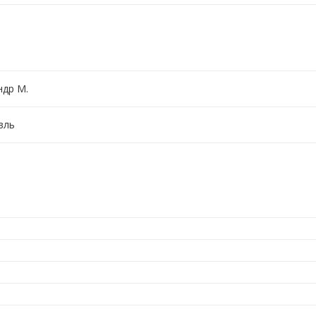
ндр М.
вль