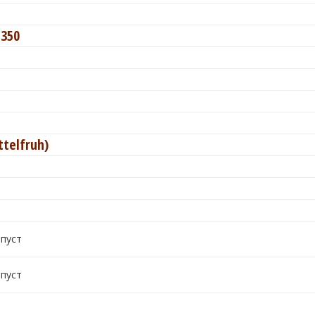
350
telfruh)
 пуст
 пуст