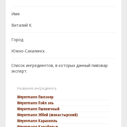
Имя
Виталий К.
Город
Южно-Сахалинск
Список ингредиентов, в которых данный пивовар
эксперт:
Название ингредиента
Weyermann Пилзнер
Weyermann Пэйл эль
Weyermann Пшеничный
Weyermann Эббей (монастырский)
Weyermann Карахелль
Weyermann Карабельж