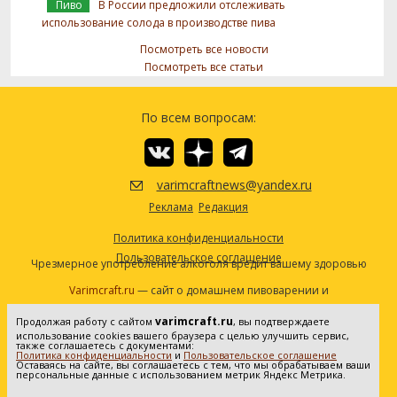
Пиво
В России предложили отслеживать
использование солода в производстве пива
Посмотреть все новости
Посмотреть все статьи
По всем вопросам:
varimcraftnews@yandex.ru
Реклама
Редакция
Политика конфиденциальности
Пользовательское соглашение
Чрезмерное употребление алкоголя вредит вашему здоровью
Varimcraft.ru
— сайт о домашнем пивоварении и
самогоноварении.
varimcraft.ru
Продолжая работу с сайтом
, вы подтверждаете
Сетевое издание «Варимкрафт». Зарегистрировано в
использование cookies вашего браузера с целью улучшить сервис,
Федеральной службе по надзору в сфере связи, информационных
также соглашаетесь с документами:
Политика конфиденциальности
и
Пользовательское соглашение
технологий и массовых коммуникаций (Роскомнадзор). Реестровая
Оставаясь на сайте, вы соглашаетесь с тем, что мы обрабатываем ваши
персональные данные с использованием метрик Яндекс Метрика.
запись ЭЛ No ФС77-80936 от 25.05.2021. Все права защищены. 16+