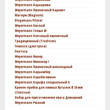
Weyermann Караарома
Weyermann Пшеничный Каравит
Магнум (Magnum)
Dingemans Pilsner
Weyermann Кислый
Weyermann Спешл W
Weyermann Копченый пшеничный
Традиционный (Tradition)
Глюкоза (декстроза)
Лактоза
Weyermann Винер
Weyermann Мюнхнер I
Weyermann Пшеничный шоколадный
Weyermann Караамбер
Weyermann Карабогемиан
Weyermann Карафа специальный II
Кронен-пробки для пивных бутылок Ø 26 мм
(Золотые)
Набор для приготовления кваса Домашний
Weyermann Ржаной