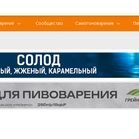
арение
Сообщество
Самогоноварение
Пи