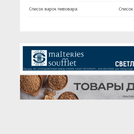
Список варок пивовара:
Cписок