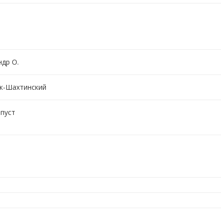
ндр О.
к-Шахтинский
 пуст