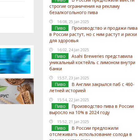
строгие ограничения на рекламу
безалкогольного пива
16:08, 25 Jan 2025
Пиво
Производство и продажи пива
в России растут, но с ним растут и риски
для здоровья
16:02, 24 Jan 2025
Пиво
Asahi Breweries представила
уникальный коктейль с лимоном внутри
банки
15:57, 23 Jan 2025
Пиво
В Англии закрылся паб с 460-
летней историей
15:54, 22 Jan 2025
Пиво
Производство пива в России
выросло на 10% в 2024 году
15:52, 21 Jan 2025
Пиво
В России предложили
отслеживать использование солода в