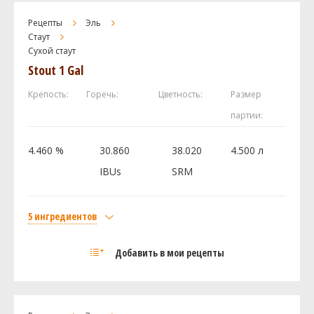
Gladfield Roast Barley
0.08 кг
Рецепты
Эль
Хмель
Стаут
Сухой стаут
Ист Кент Голдингc (East Kent Golding)
11.2 г
Stout 1 Gal
Дрожжи
US-05
0.5 шт
Крепость:
Горечь:
Цветность:
Размер
партии:
Посмотреть рецепт полностью
4.460 %
30.860
38.020
4.500 л
IBUs
SRM
5 ингредиентов
Солод
Добавить в мои рецепты
Chateau Pale Ale
0.6 кг
Flaked Barley - bin 94
0.12 кг
Gladfield Roast Barley
0.08 кг