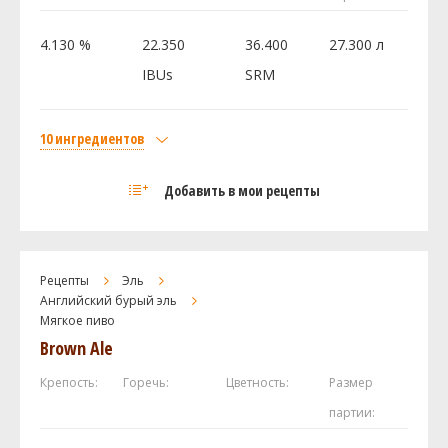
Fermentis - Safale - English Ale Yeast S-04
20 шт
4.130 %
22.350
36.400
27.300 л
Посмотреть рецепт полностью
IBUs
SRM
10 ингредиентов
Солод
Добавить в мои рецепты
Pale Ale Weyermann
3.38 кг
Flaked Oats
0.68 кг
Caramel / Crystal 60L
0.45 кг
Рецепты
Эль
Castle Malting - Chocolate 900
0.23 кг
Английский бурый эль
Мягкое пиво
Carafa III
0.23 кг
Brown Ale
Aromatic Munich Malt 20L
0.23 кг
И ещё ингредиентов -
1
Крепость:
Горечь:
Цветность:
Размер
партии:
Хмель
Фаггл (Fuggle)
42.54 г