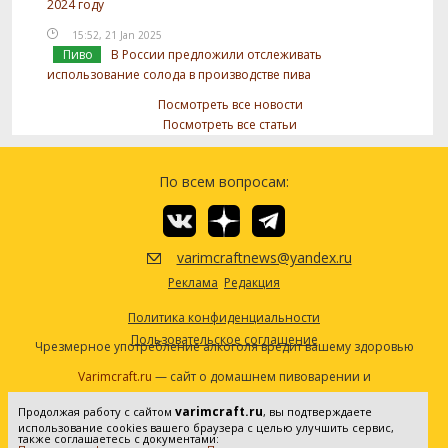
2024 году
15:52, 21 Jan 2025
Пиво
В России предложили отслеживать
использование солода в производстве пива
Посмотреть все новости
Посмотреть все статьи
По всем вопросам:
varimcraftnews@yandex.ru
Реклама
Редакция
Политика конфиденциальности
Пользовательское соглашение
Чрезмерное употребление алкоголя вредит вашему здоровью
Varimcraft.ru
— сайт о домашнем пивоварении и
самогоноварении.
varimcraft.ru
Продолжая работу с сайтом
, вы подтверждаете
Сетевое издание «Варимкрафт». Зарегистрировано в
использование cookies вашего браузера с целью улучшить сервис,
Федеральной службе по надзору в сфере связи, информационных
также соглашаетесь с документами: