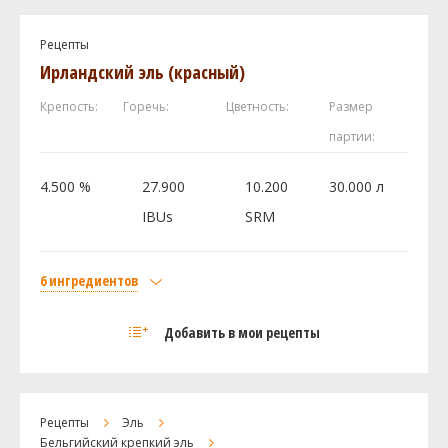
Рецепты
Ирландский эль (красный)
Крепость:
Горечь:
Цветность:
Размер
партии:
4.500 %
27.900
10.200
30.000 л
IBUs
SRM
6 ингредиентов
Солод
Добавить в мои рецепты
Viking malt Pale Ale
5 кг
Viking malt Меланоидиновый
1 кг
Dingemans Шоколадный 900
0.1 кг
Рецепты
Эль
Хмель
Бельгийский крепкий эль