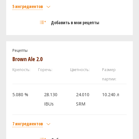
Дрожжи
5 ингредиентов
US-05
1 шт
Солод
Добавить в мои рецепты
Pale Ale Weyermann
2 кг
Посмотреть рецепт полностью
H&B - Organic Flaked Barley
0.65 кг
Organic Roasted Barley Briess
0.35 кг
Рецепты
Castle Malting - Chocolate 900
0.1 кг
Brown Ale 2.0
Хмель
Крепость:
Горечь:
Цветность:
Размер
Ист Кент Голдингc (East Kent Golding)
40 г
партии:
Посмотреть рецепт полностью
5.080 %
28.130
24.010
10.240 л
IBUs
SRM
7 ингредиентов
Солод