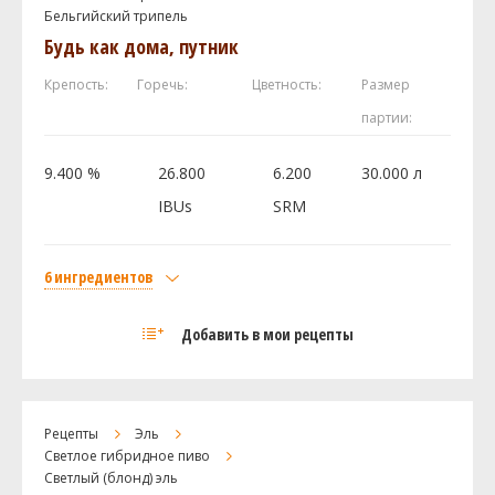
Бельгийский трипель
Ист Кент Голдингc (East Kent Golding)
50 г
Будь как дома, путник
Каскад (Cascade DE)
20 г
Дрожжи
Крепость:
Горечь:
Цветность:
Размер
US-05
1 шт
партии:
9.400 %
26.800
6.200
30.000 л
Посмотреть рецепт полностью
IBUs
SRM
6 ингредиентов
Солод
Добавить в мои рецепты
Viking malt Pale Ale
3.4 кг
Курский солод Пилзнер
3 кг
Курский солод Венский
2.5 кг
Рецепты
Эль
Хмель
Светлое гибридное пиво
Светлый (блонд) эль
Ист Кент Голдингc (East Kent Golding)
50 г