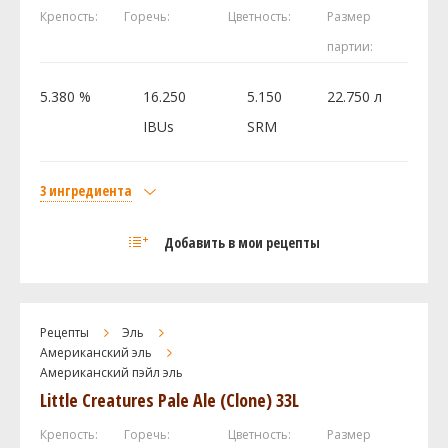
Посмотреть рецепт полностью
Крепость:
Горечь:
Цветность:
Размер
партии:
5.380 %
16.250
5.150
22.750 л
IBUs
SRM
3 ингредиента
Солод
Добавить в мои рецепты
Liquid Malt Extract - Light
3.15 кг
Хмель
Ист Кент Голдингc (East Kent Golding)
56.7 г
Рецепты
Эль
Дрожжи
Американский эль
Американский пэйл эль
Wyeast - Irish Ale 1084
1 шт
Little Creatures Pale Ale (Clone) 33L
Посмотреть рецепт полностью
Крепость:
Горечь:
Цветность:
Размер