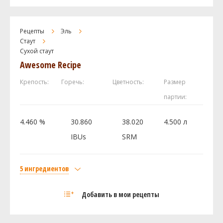
Castle Malting Viena (Венский)
1.82 кг
Caramel Wheat Malt
0.46 кг
Рецепты
Эль
Хмель
Стаут
Сухой стаут
Ист Кент Голдингc (East Kent Golding)
42.5 г
Awesome Recipe
Styrian Goldings
14.15 г
Крепость:
Горечь:
Цветность:
Размер
Посмотреть рецепт полностью
партии:
4.460 %
30.860
38.020
4.500 л
IBUs
SRM
5 ингредиентов
Солод
Добавить в мои рецепты
Chateau Pale Ale
0.6 кг
Flaked Barley - bin 94
0.12 кг