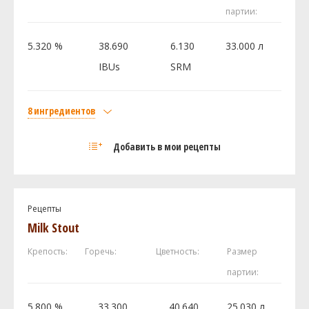
партии:
5.320 %
38.690
6.130
33.000 л
IBUs
SRM
8 ингредиентов
Солод
Добавить в мои рецепты
Castle Malting Pale Ale
6 кг
Caramel Wheat Malt
0.75 кг
Caramunich Type II
0.45 кг
Рецепты
Caramalt
0.38 кг
Milk Stout
Хмель
Крепость:
Горечь:
Цветность:
Размер
Каскад (Cascade DE)
180 г
партии:
Галактика (Galaxy)
45 г
Ист Кент Голдингc (East Kent Golding)
45 г
5.800 %
33.300
40.640
25.030 л