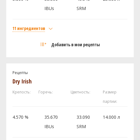
Дрожжи
IBUs
SRM
US-05
1.5 шт
11 ингредиентов
Посмотреть рецепт полностью
Солод
Добавить в мои рецепты
Caramunich Type II
12 кг
Caramel / Crystal 60L
12 кг
Dark Chocolate Malt
12 кг
Рецепты
Flaked Barley - bin 94
10 кг
Dry Irish
Flaked Oats
8 кг
Крепость:
Горечь:
Цветность:
Размер
Pale 2-Row US Rahr
3.15 кг
партии:
И ещё ингредиентов -
2
Хмель
4.570 %
35.670
33.090
14.000 л
Ист Кент Голдингc (East Kent Golding)
28.35 г
IBUs
SRM
Magnum
14.18 г