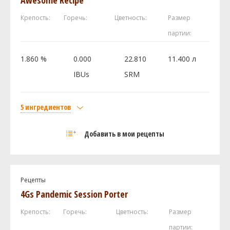
Caramel / Crystal 60L
0.17 кг
Крепость:
Горечь:
Цветность:
Размер
Caramel / Crystal 80L
0.17 кг
партии:
Хмель
Челленджер (Challenger)
28.35 г
1.860 %
0.000
22.810
11.400 л
Фаггл (Fuggle)
28.35 г
IBUs
SRM
Ист Кент Голдингc (East Kent Golding)
28.35 г
Дрожжи
5 ингредиентов
Imperial Yeast - A09 Pub
1 шт
Солод
Добавить в мои рецепты
American Crystal 90L
0.4 кг
Посмотреть рецепт полностью
Fawcett Crystal Rye
0.4 кг
Pale Ale Weyermann
0.2 кг
Рецепты
Хмель
4Gs Pandemic Session Porter
Ист Кент Голдингc (East Kent Golding)
30 г
Крепость:
Горечь:
Цветность:
Размер
Дрожжи
партии: