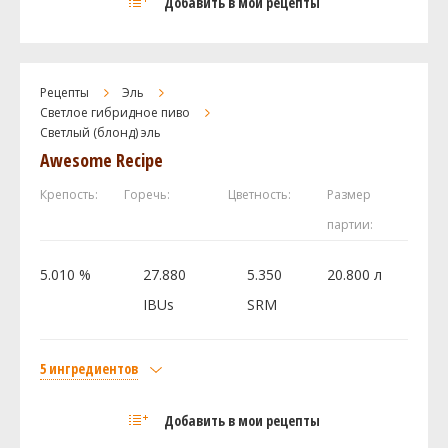
Добавить в мои рецепты
Maris Otter Pale Malt
50 кг
Castle Malting - Chocolate 900
4 кг
Caramel / Crystal 40L
4 кг
Рецепты
Эль
Caramel / Crystal 80L
4 кг
Светлое гибридное пиво
Хмель
Светлый (блонд) эль
Awesome Recipe
Ист Кент Голдингc (East Kent Golding)
11.2 г
Челленджер (Challenger)
10.3 г
Крепость:
Горечь:
Цветность:
Размер
Дрожжи
партии:
Fermentis - Safale - English Ale Yeast S-04
0.5 шт
5.010 %
27.880
5.350
20.800 л
IBUs
SRM
Посмотреть рецепт полностью
5 ингредиентов
Солод
Добавить в мои рецепты
Pale Ale Weyermann
2.26 кг