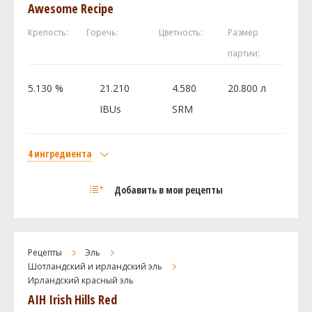
Awesome Recipe
Геркулес (Herkules)
15 г
Дрожжи
Крепость:
Горечь:
Цветность:
Размер
Belgian Tripel M31
1 шт
партии:
5.130 %
21.210
4.580
20.800 л
Посмотреть рецепт полностью
IBUs
SRM
4 ингредиента
Солод
Добавить в мои рецепты
Pale 2-Row US Rahr
2.26 кг
Castle Malting Viena (Венский)
2 кг
Caramel Wheat Malt
0.4 кг
Рецепты
Эль
Хмель
Шотландский и ирландский эль
Ирландский красный эль
Ист Кент Голдингc (East Kent Golding)
43 г
AIH Irish Hills Red