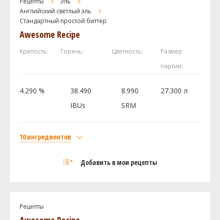
Рецепты
Эль
Хмель
Английский светлый эль
Стандартный простой биттер
Ист Кент Голдингc (East Kent Golding)
11.2 г
Awesome Recipe
Дрожжи
US-05
0.5 шт
Крепость:
Горечь:
Цветность:
Размер
партии:
Посмотреть рецепт полностью
4.290 %
38.490
8.990
27.300 л
IBUs
SRM
10 ингредиентов
Солод
Добавить в мои рецепты
Maris Otter Pale Malt
2.7 кг
Golden Promise
0.9 кг
Flaked Corn
0.45 кг
Рецепты
Carafoam
0.18 кг
Awesome Recipe