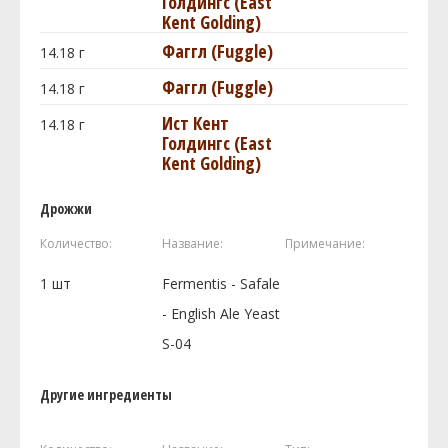
Голдингc (East
Kent Golding)
Фаггл (Fuggle)
14.18
г
Фаггл (Fuggle)
14.18
г
Ист Кент
14.18
г
Голдингc (East
Kent Golding)
Дрожжи
Количество:
Название:
Примечание:
1
шт
Fermentis - Safale
- English Ale Yeast
S-04
Другие ингредиенты