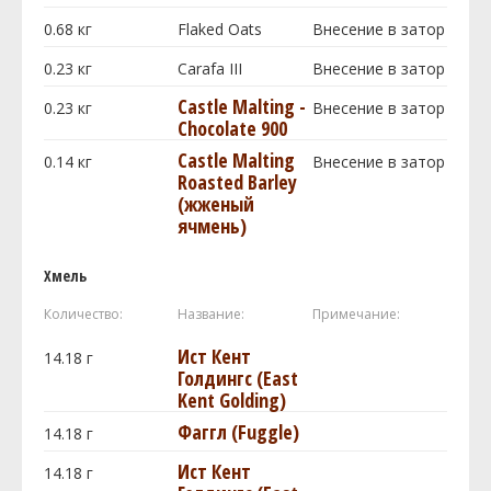
0.68
кг
Flaked Oats
Внесение в затор
0.23
кг
Carafa III
Внесение в затор
Castle Malting -
0.23
кг
Внесение в затор
Chocolate 900
Castle Malting
0.14
кг
Внесение в затор
Roasted Barley
(жженый
ячмень)
Хмель
Количество:
Название:
Примечание:
Ист Кент
14.18
г
Голдингc (East
Kent Golding)
Фаггл (Fuggle)
14.18
г
Ист Кент
14.18
г