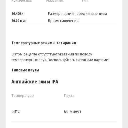
Количество:
Название:
Тип:
36.400 л
Размер партии перед кипячением
60.00 мин
Время кипячения
Температурные режимы затирания
В этом рецепте отсутствуют указания по поводу
температурных пауз. Воспользуйтесь типовыми паузами:
Типовые паузы
Английские эли и IPA
Температура:
Пауза:
63°c
60 минут