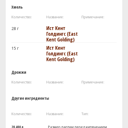
Хмель
Количество:
Название:
Примечание:
Ист Кент
28
г
Голдингc (East
Kent Golding)
Ист Кент
15
г
Голдингc (East
Kent Golding)
Дрожжи
Количество:
Название:
Примечание:
Другие ингредиенты
Количество:
Название:
Тип:
28.400 л
Размер партии перед кипячением