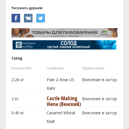
Рассказать друзьям:
Солод
Количество:
Название:
Примечание :
2.26
кг
Pale 2-Row US
Внесение в затор
Rahr
Castle Malting
2
кг
Внесение в затор
Viena (Венский)
0.40
кг
Caramel Wheat
Внесение в затор
Malt