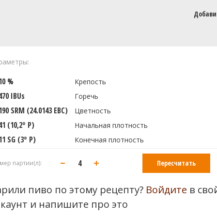
Добави
раметры:
910 %
Крепость
470 IBUs
Горечь
190 SRM (24.0143 EBC)
Цветность
41 (10,2° P)
Начальная плотность
11 SG (3° P)
Конечная плотность
Пересчитать
мер партии(л):
арили пиво по этому рецепту?
Войдите
в сво
ккаунт и напишите про это