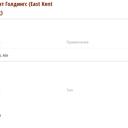
нт Голдингc (East Kent
g)
:
Примечание:
s Ale
:
Тип:
м