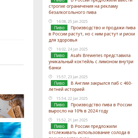
строгие ограничения на рекламу
безалкогольного пива
16:08, 25 Jan 2025
Пиво
Производство и продажи пива
в России растут, но с ним растут и риски
для здоровья
16:02, 24 Jan 2025
Пиво
Asahi Breweries представила
уникальный коктейль с лимоном внутри
банки
15:57, 23 Jan 2025
Пиво
В Англии закрылся паб с 460-
летней историей
15:54, 22 Jan 2025
Пиво
Производство пива в России
выросло на 10% в 2024 году
15:52, 21 Jan 2025
Пиво
В России предложили
отслеживать использование солода в