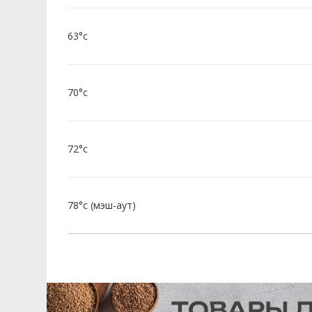
63°c
70°c
72°c
78°c (мэш-аут)