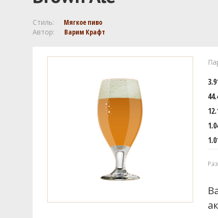
Стиль:
Мягкое пиво
Автор:
Варим Крафт
Па
3.
44.
12.
1.0
1.0
Раз
В
а