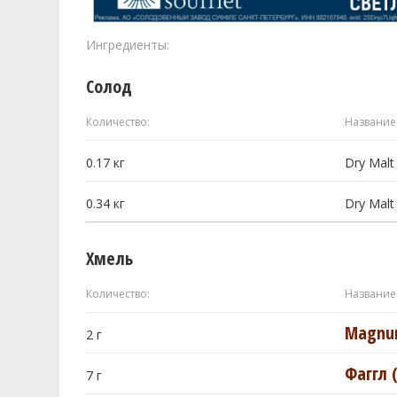
Ингредиенты:
Солод
Количество:
Название
0.17
кг
Dry Malt 
0.34
кг
Dry Malt 
Хмель
Количество:
Название
Magn
2
г
Фаггл 
7
г