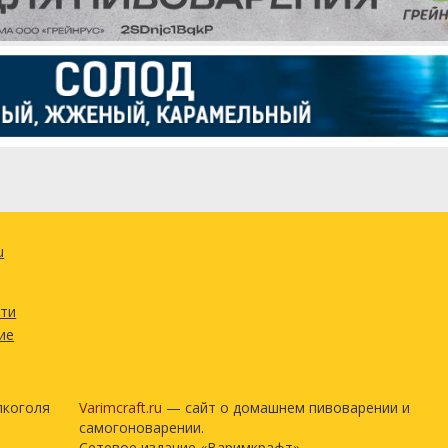
u
сти
ие
лкоголя
Varimcraft.ru
— сайт о домашнем пивоварении и
самогоноварении.
Сетевое издание «Варимкрафт».