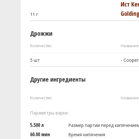
Ист Ке
Goldin
11
г
Дрожжи
Количество:
Название
5
шт
- Cooper
Другие ингредиенты
Количество:
Название
Параметры варки:
5.500 л
Размер партии перед кипячение
60.00 мин
Время кипячения