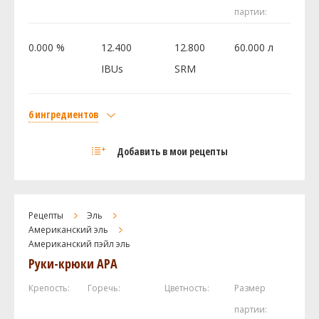
Целея (Styrian Golding Celeia)
20 г
партии:
Дрожжи
0.000 %
12.400
12.800
60.000 л
WB-06
1 шт
IBUs
SRM
Посмотреть рецепт полностью
6 ингредиентов
Солод
Добавить в мои рецепты
Курский солод Пилзнер
10 кг
Курский солод Карамельный 250
2 кг
Курский солод Карамельный 50
1 кг
Рецепты
Эль
Курский солод Мюнхенский Тип 2
0.5 кг
Американский эль
Хмель
Американский пэйл эль
Руки-крюки APA
Коламбус (Columbus)
55 г
Дрожжи
Крепость:
Горечь:
Цветность:
Размер
US-05
1 шт
партии: