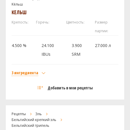
Кёльш
КЕЛЬШ
Крепость:
Горечь:
Цветность:
Размер
партии:
4.500 %
24.100
3.900
27.000 л
IBUs
SRM
3 ингредиента
Солод
Добавить в мои рецепты
Курский солод Пилзнер
7 кг
Хмель
Перле (Perle)
50 г
Рецепты
Эль
Дрожжи
Бельгийский крепкий эль
Бельгийский трипель
BRY-97
0 шт