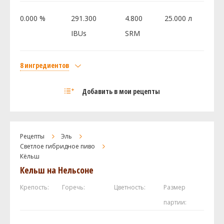
0.000 %
291.300
4.800
25.000 л
Посмотреть рецепт полностью
IBUs
SRM
8 ингредиентов
Солод
Добавить в мои рецепты
Курский солод Pale Ale
5 кг
Viking malt Светлый карамельный Cara Plus
0.5 кг
10
Рецепты
Курский солод Пилзнер
Эль
0.5 кг
Светлое гибридное пиво
Курский солод Пшеничный
0.5 кг
Кёльш
Хмель
Кельш на Нельсоне
Пекко (Pekko)
90 г
Крепость:
Горечь:
Цветность:
Размер
Энигма (Enigma)
80 г
партии:
Центенниал (Centennial)
20 г