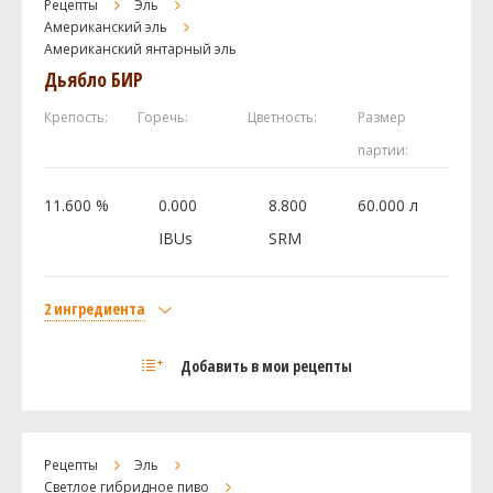
Рецепты
Эль
Американский эль
Американский янтарный эль
Дьябло БИР
Крепость:
Горечь:
Цветность:
Размер
партии:
11.600 %
0.000
8.800
60.000 л
IBUs
SRM
2 ингредиента
Солод
Добавить в мои рецепты
Курский солод Пилзнер
10 кг
Курский солод Карамельный 150
2 кг
Рецепты
Эль
Посмотреть рецепт полностью
Светлое гибридное пиво