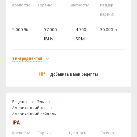
Дрожжи
Крепость:
Горечь:
Цветность:
Размер
Belgian Tripel M31
1 шт
партии:
5.000 %
57.000
4.700
30.000 л
Посмотреть рецепт полностью
IBUs
SRM
8 ингредиентов
Солод
Добавить в мои рецепты
Курский солод Пшеничный
3.5 кг
Курский солод Pale Ale
1 кг
Курский солод Карамельный 50
0.5 кг
Рецепты
Эль
Курский солод Пилзнер
0.5 кг
Американский эль
Хмель
Американский пэйл эль
IPA
Энигма (Enigma)
30 г
Пекко (Pekko)
20 г
Крепость:
Горечь:
Цветность:
Размер