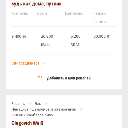
Будь как дома, путник
Посмотреть рецепт полностью
Крепость:
Горечь:
Цветность:
Размер
партии:
9.400 %
26.800
6.200
30.000 л
IBUs
SRM
6 ингредиентов
Солод
Добавить в мои рецепты
Viking malt Pale Ale
3.4 кг
Курский солод Пилзнер
3 кг
Курский солод Венский
2.5 кг
Рецепты
Эль
Хмель
Немецкое пшеничное и ржаное пиво
Пшеничное/белое пиво
Ист Кент Голдингc (East Kent Golding)
50 г
Olegovich Weiß
Геркулес (Herkules)
15 г