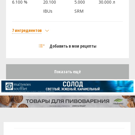
Дрожжи
6.100 %
20.100
5.000
30.000 л
US-05
1 шт
IBUs
SRM
Посмотреть рецепт полностью
7 ингредиентов
Солод
Добавить в мои рецепты
Курский солод Пилзнер
4.5 кг
Курский солод Венский
2 кг
Курский солод Мюнхенский Тип 2
0.5 кг
Показать ещё
Хмель
Нельсон Совиньон (Nelson Sauvin)
100 г
Перле (Perle)
30 г
Жатецкий (Saaz)
30 г
Дрожжи
OGA9
1 шт