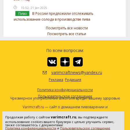
15:52, 21 Jan 2025
Пиво
В России предложили отслеживать
использование солода в производстве пива
Посмотреть все новости
Посмотреть все статьи
По всем вопросам:
varimcraftnews@yandex.ru
Реклама
Редакция
Политика конфиденциальности
Пользовательское соглашение
Чрезмерное употребление алкоголя вредит вашему здоровью
Varimcraft.ru
— сайт о домашнем пивоварении и
самогоноварении.
varimcraft.ru
Продолжая работу с сайтом
, вы подтверждаете
Сетевое издание «Варимкрафт». Зарегистрировано в
использование cookies вашего браузера с целью улучшить сервис,
Федеральной службе по надзору в сфере связи, информационных
также соглашаетесь с документами:
Политика конфиденциальности
и
Пользовательское соглашение