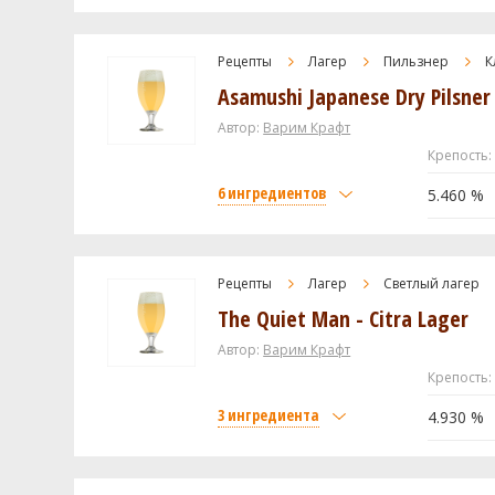
Дрожжи
Солод
Fermentis - Saflager - German Lag
34/70
Castle Malting Pilsner Malt
Рецепты
Лагер
Пильзнер
К
Asamushi Japanese Dry Pilsner
Weyermann Карамюнх I
Посмотреть рецепт
Посмотреть рецепт
Caravienne Malt
Автор:
Варим Крафт
Крепость:
White Wheat Malt
6 ингредиентов
Caramel / Crystal 80L
5.460 %
Хмель
Солод
Saaz
Castle Malting Pilsner Malt
Рецепты
Лагер
Светлый лагер
Дрожжи
The Quiet Man - Citra Lager
Flaked Rice
US-05
Flaked Barley - bin 94
Автор:
Варим Крафт
Крепость:
Хмель
3 ингредиента
Посмотреть рецепт
4.930 %
Сорачи Эйс (Sorachi Ace)
Ультра (Ultra)
Солод