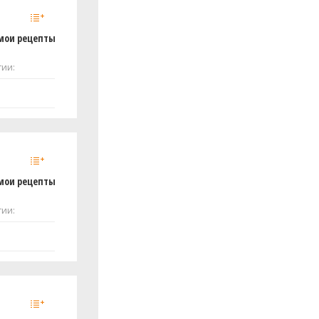
мои рецепты
тии:
мои рецепты
тии: