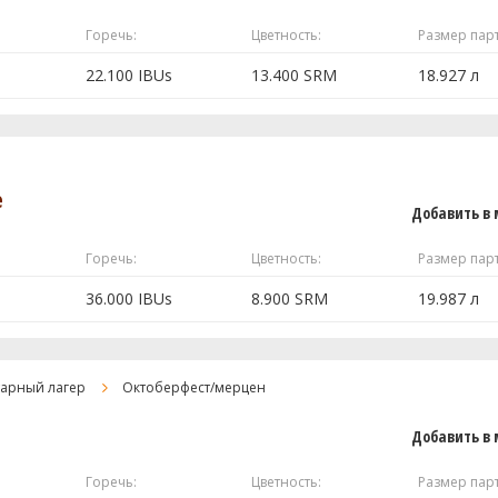
Горечь:
Цветность:
Размер пар
0.5 чайная ложка
119.92 г
22.100 IBUs
13.400 SRM
18.927 л
0.5 чайная ложка
75.98 г
 полностью
2 шт
3.63 кг
e
0.68 кг
Добавить в 
0.28 кг
0.15 чайная ложка
Горечь:
Цветность:
Размер пар
36.000 IBUs
8.900 SRM
19.987 л
 полностью
auer Northern
28.35 г
14.17 г
3.5 кг
тарный лагер
Октоберфест/мерцен
й)
1 кг
Добавить в 
bs #WLP838)
1 шт
RM)
0.2 кг
Горечь:
Цветность:
Размер пар
 SRM)
0.1 кг