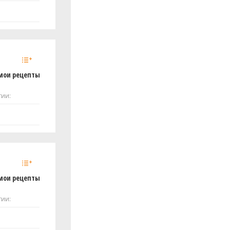
мои рецепты
тии:
мои рецепты
тии: