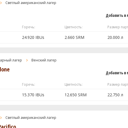
4 кг
Светлый американский лагер
1 шт
Добавить в 
30 г
Горечь:
Цветность:
Размер пар
 полностью
24.920 IBUs
2.660 SRM
20.000 л
1 шт
 полностью
2.5 кг
тарный лагер
Венский лагер
lone
1.5 кг
Добавить в 
Горечь:
Цветность:
Размер пар
70 г
15.370 IBUs
12.650 SRM
22.750 л
 WLP940
1 шт
2.25 кг
Светлый американский лагер
acifico
 полностью
1.35 кг