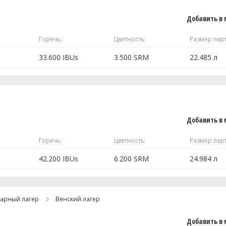
Добавить в 
Горечь:
Цветность:
Размер пар
33.600 IBUs
3.500 SRM
22.485 л
4 кг
й)
0.2 кг
Добавить в 
0.1 кг
Горечь:
Цветность:
Размер пар
42.200 IBUs
6.200 SRM
24.984 л
69.44 г
9.92 г
7.5 кг
тарный лагер
Венский лагер
#WLP810)
2 шт
0.8 кг
Добавить в 