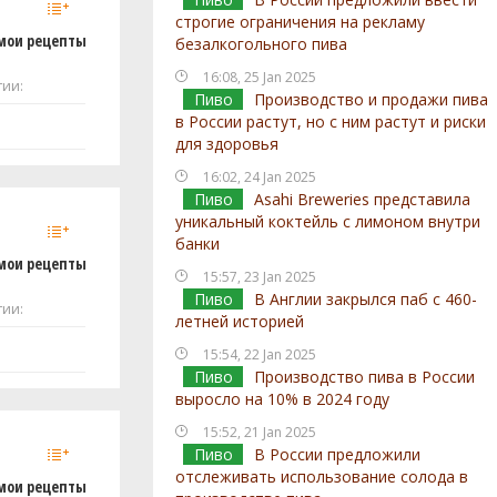
строгие ограничения на рекламу
мои рецепты
безалкогольного пива
16:08, 25 Jan 2025
тии:
Пиво
Производство и продажи пива
в России растут, но с ним растут и риски
для здоровья
16:02, 24 Jan 2025
Пиво
Asahi Breweries представила
уникальный коктейль с лимоном внутри
банки
мои рецепты
15:57, 23 Jan 2025
Пиво
В Англии закрылся паб с 460-
тии:
летней историей
15:54, 22 Jan 2025
Пиво
Производство пива в России
выросло на 10% в 2024 году
15:52, 21 Jan 2025
Пиво
В России предложили
отслеживать использование солода в
мои рецепты