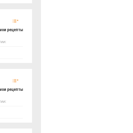
мои рецепты
тии:
мои рецепты
тии: