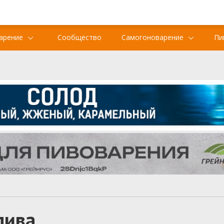
арение
Сообщество
Самогоноварение
Пи
пива