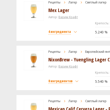
Дрожжи
Lager Malt
Рецепты
Лагер
Светлый лагер
Mex Lager
Wyeast - Danish Lager 2042
Хмель
Автор:
Варим Крафт
Цитра (Citra)
Крепость:
Посмотреть рецепт
Дрожжи
4 ингредиента
5.240 %
US-05
Солод
Посмотреть рецепт
Pilsner Malt
Рецепты
Лагер
Европейский ян
NixonBrew - Yuengling Lager C
Flaked Corn
Автор:
Хмель
Варим Крафт
Крепость:
Domestic Hallertau
8 ингредиентов
5.540 %
Дрожжи
Солод
White Labs - Mexican Lager Yeast
Pale 2-Row US Rahr
Рецепты
Лагер
Светлый лагер
Mexican Calif Cerveza Lager - P
Посмотреть рецепт
Castle Malting Viena (Венский)