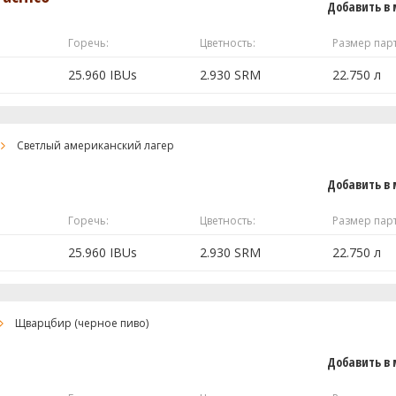
Добавить в 
0.45 кг
Горечь:
Цветность:
Размер пар
0.45 кг
0.03 кг
25.960 IBUs
2.930 SRM
22.750 л
28.36 г
8 кг
Светлый американский лагер
7.09 г
e
2.7 кг
Добавить в 
0.45 кг
Горечь:
Цветность:
Размер пар
1 шт
25.960 IBUs
2.930 SRM
22.750 л
56.71 г
 полностью
 WLP940
1 шт
8 кг
Щварцбир (черное пиво)
2.7 кг
Добавить в 
 полностью
0.45 кг