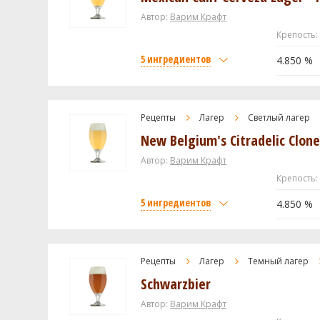
Flaked Corn
Автор:
Варим Крафт
Крепость:
Caramel / Crystal 60L
5 ингредиентов
Blackprinz Malt
4.850 %
Хмель
Солод
Каскад (Cascade DE)
Carapils (Dextrine Malt)
Рецепты
Лагер
Светлый лагер
Кластер (Cluster)
New Belgium's Citradelic Clon
Liquid Malt Extract - Pilsen
Дрожжи
Flaked Corn
Автор:
Варим Крафт
Крепость:
US-05
Хмель
5 ингредиентов
4.850 %
Hallertau Mittelfruh
Посмотреть рецепт
Дрожжи
Солод
White Labs - Mexican Lager Yeast
Carapils (Dextrine Malt)
Рецепты
Лагер
Темный лагер
Schwarzbier
Liquid Malt Extract - Pilsen
Посмотреть рецепт
Flaked Corn
Автор:
Варим Крафт