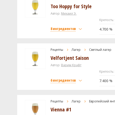
Too Hoppy for Style
Автор:
Михаил Э.
Крепость:
8 ингредиентов
4.700 %
Солод
Weyermann Пилзнер
Рецепты
Лагер
Светлый лагер
Velfortjent Saison
Castle Malting Munich (Мюнхенски
Castle Malting Viena (Венский)
Автор:
Варим Крафт
Крепость:
Хмель
6 ингредиентов
7.400 %
Амарилло (Amarillo)
Цитра (Citra)
Солод
Дрожжи
Castle Malting Pale Ale
Рецепты
Лагер
Европейский ян
Vienna #1
San Francisco Lager (White Labs 
Castle Malting Wheat (пшеничный)