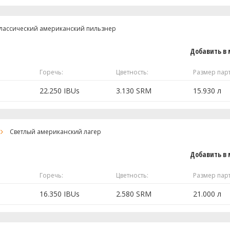
er Yeast W-
1 шт
0 шт
2.59 кг
лассический американский пильзнер
1.24 кг
Добавить в 
 полностью
 полностью
0.34 кг
Горечь:
Цветность:
Размер пар
0.23 кг
0.18 кг
22.250 IBUs
3.130 SRM
15.930 л
28.36 г
2.07 кг
Светлый американский лагер
0.86 кг
Добавить в 
1 шт
0.23 кг
Горечь:
Цветность:
Размер пар
 полностью
16.350 IBUs
2.580 SRM
21.000 л
28.36 г
28.35 г