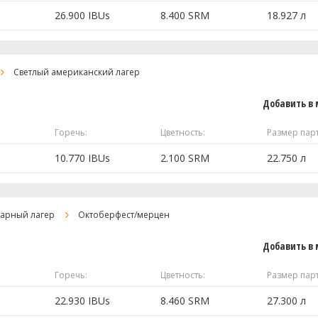
 полностью
26.900 IBUs
8.400 SRM
18.927 л
80.23 г
50.18 г
2.04 кг
Светлый американский лагер
30.05 г
1.02 кг
Добавить в 
1.02 кг
Горечь:
Цветность:
Размер пар
US-05)
1 шт
0.23 кг
0.23 кг
10.770 IBUs
2.100 SRM
22.750 л
0.23 кг
4 г
1 столовая ложка
1.35 кг
тарный лагер
Октоберфест/мерцен
0.5 чайная ложка
0.45 кг
Добавить в 
0.25 чайная ложка
28.35 г
Горечь:
Цветность:
Размер пар
28.34 г
14.18 г
 полностью
14.17 г
22.930 IBUs
8.460 SRM
27.300 л