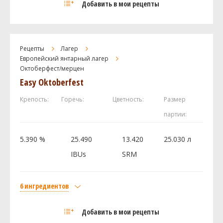
Добавить в мои рецепты
Weyermann Карамюнх I
4 кг
Swaen Munich Dark
2.7 кг
Castle Malting Pilsner Malt
2.48 кг
Рецепты
Лагер
Castle Malting Bisquit
2 кг
Европейский янтарный лагер
Октоберфест/мерцен
Aromatic Malt
2 кг
Easy Oktoberfest
Хмель
Tettnanger
28.35 г
Крепость:
Горечь:
Цветность:
Размер
Hallertau Hersbrucker
14.18 г
партии:
Дрожжи
5.390 %
25.490
13.420
25.030 л
White Labs - Oktoberfest/Märzen Lager Yeast
1 шт
WLP820
IBUs
SRM
Посмотреть рецепт полностью
6 ингредиентов
Солод
Добавить в мои рецепты
Castle Malting Viena (Венский)
2.25 кг