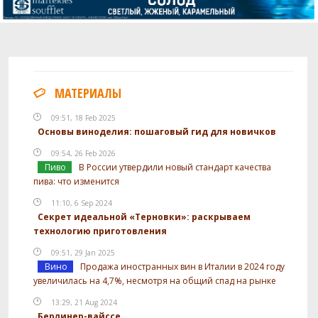
Tettnanger
8.51 г
Hallertau Mittelfruh
4.25 г
Дрожжи
Fermentis - Saflager - German Lager Yeast W-
1 шт
МАТЕРИАЛЫ
34/70
09:51, 18 Feb 2025
Основы виноделия: пошаговый гид для новичков
Посмотреть рецепт полностью
09:54, 26 Feb 2026
Пиво
В России утвердили новый стандарт качества
пива: что изменится
11:10, 6 Sep 2024
Секрет идеальной «Терновки»: раскрываем
технологию приготовления
09:51, 29 Jan 2025
Вино
Продажа иностранных вин в Италии в 2024 году
увеличилась на 4,7%, несмотря на общий спад на рынке
13:29, 21 Aug 2024
Берлинер-вайссе