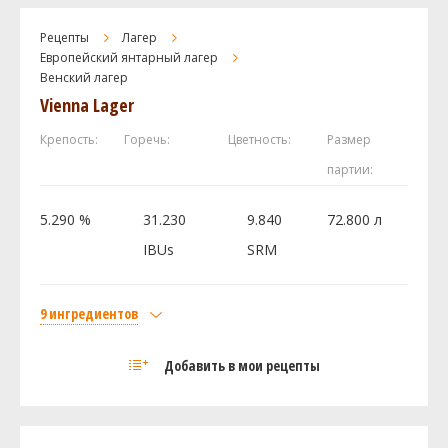
Cara 8/Caramel Pils
0.23 кг
Рецепты
Лагер
Castle Malting - Chocolate 900
0.11 кг
Европейский янтарный лагер
Хмель
Венский лагер
Vienna Lager
Domestic Hallertau
49.61 г
Дрожжи
Крепость:
Горечь:
Цветность:
Размер
Fermentis - Saflager - German Lager Yeast S-
1 шт
партии:
23
5.290 %
31.230
9.840
72.800 л
Посмотреть рецепт полностью
IBUs
SRM
9 ингредиентов
Солод
Добавить в мои рецепты
Castle Malting Pilsner Malt
6.3 кг
Castle Malting Viena (Венский)
3.15 кг
Munich Light
1.35 кг