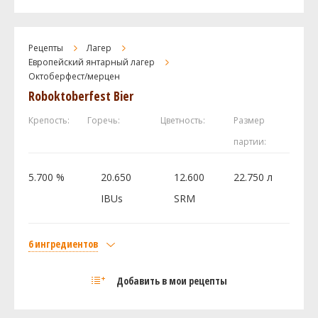
Munich - Dark 20L
2.25 кг
White Wheat Malt
0.45 кг
Рецепты
Лагер
Melanoidin Light
0.23 кг
Европейский янтарный лагер
Хмель
Октоберфест/мерцен
Roboktoberfest Bier
Tettnanger
56.7 г
Дрожжи
Крепость:
Горечь:
Цветность:
Размер
Wyeast - American Ale 1056
1 шт
партии:
5.700 %
20.650
12.600
22.750 л
Посмотреть рецепт полностью
IBUs
SRM
6 ингредиентов
Солод
Добавить в мои рецепты
Pale 2-Row US Rahr
2.85 кг
Castle Malting Viena (Венский)
1.35 кг