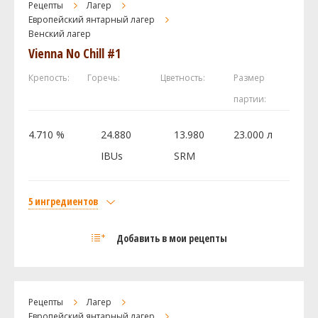
Рецепты
Лагер
Caramel / Crystal 60L
1.35 кг
Европейский янтарный лагер
Венский лагер
Carapils (Dextrine Malt)
0.45 кг
Vienna No Chill #1
Хмель
Перле (Perle)
56.7 г
Крепость:
Горечь:
Цветность:
Размер
Hallertau Mittelfruh
56.7 г
партии:
Hallertau Hersbrucker
42.53 г
4.710 %
24.880
13.980
23.000 л
Дрожжи
IBUs
SRM
White Labs - Mexican Lager Yeast WLP940
1 шт
5 ингредиентов
Посмотреть рецепт полностью
Солод
Добавить в мои рецепты
Castle Malting Viena (Венский)
4.7 кг
Carafa II
0.13 кг
Хмель
Рецепты
Лагер
Tettnanger
25 г
Европейский янтарный лагер