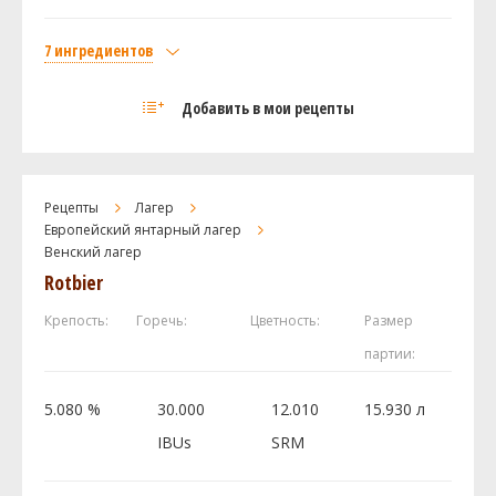
7 ингредиентов
Посмотреть рецепт полностью
Солод
Добавить в мои рецепты
Castle Malting Pilsner Malt
2.25 кг
Munich Light
2.25 кг
Swaen Munich Dark
0.45 кг
Рецепты
Лагер
Weyermann Карамюнх I
0.23 кг
Европейский янтарный лагер
Хмель
Венский лагер
Rotbier
Domestic Hallertau
28.35 г
Hallertau Hersbrucker
28.35 г
Крепость:
Горечь:
Цветность:
Размер
Дрожжи
партии:
White Labs - Oktoberfest/Märzen Lager Yeast
1 шт
WLP820
5.080 %
30.000
12.010
15.930 л
IBUs
SRM
Посмотреть рецепт полностью