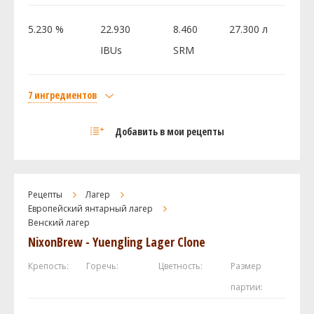
Saaz
28.35 г
5.230 %
22.930
8.460
27.300 л
Hallertauer Mittelfrueh
28.34 г
IBUs
SRM
Теттнангер (Tettnanger)
14.17 г
Дрожжи
7 ингредиентов
0 шт
Солод
Добавить в мои рецепты
Castle Malting Pilsner Malt
2.59 кг
Посмотреть рецепт полностью
Weyermann Карамюнх I
1.24 кг
Caravienne Malt
0.34 кг
Рецепты
Лагер
White Wheat Malt
0.23 кг
Европейский янтарный лагер
Венский лагер
Caramel / Crystal 80L
0.18 кг
NixonBrew - Yuengling Lager Clone
Хмель
Saaz
28.36 г
Крепость:
Горечь:
Цветность:
Размер
Дрожжи
партии:
US-05
1 шт