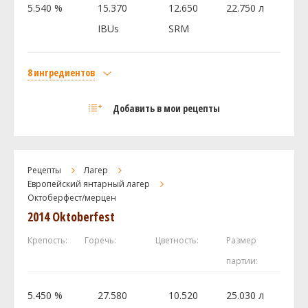
5.540 %
15.370
12.650
22.750 л
IBUs
SRM
Посмотреть рецепт полностью
8 ингредиентов
Солод
Добавить в мои рецепты
Pale 2-Row US Rahr
2.25 кг
Castle Malting Viena (Венский)
1.35 кг
Flaked Corn
0.45 кг
Рецепты
Лагер
Caramel / Crystal 60L
0.45 кг
Европейский янтарный лагер
Октоберфест/мерцен
Blackprinz Malt
0.03 кг
2014 Oktoberfest
Хмель
Каскад (Cascade DE)
28.36 г
Крепость:
Горечь:
Цветность:
Размер
Кластер (Cluster)
7.09 г
партии:
Дрожжи
5.450 %
27.580
10.520
25.030 л
US-05
1 шт