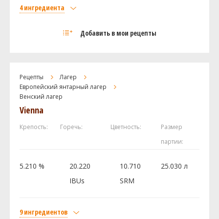
4 ингредиента
Солод
Добавить в мои рецепты
Red X
2.75 кг
Хмель
Saaz
13 г
Рецепты
Лагер
Magnum
10 г
Европейский янтарный лагер
Дрожжи
Венский лагер
Vienna
Omega Yeast Labs - Bayern Lager OYL-114
1 шт
Крепость:
Горечь:
Цветность:
Размер
Посмотреть рецепт полностью
партии:
5.210 %
20.220
10.710
25.030 л
IBUs
SRM
9 ингредиентов