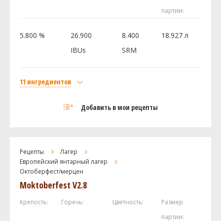
Дрожжи
партии:
Southern German Lager (White Labs
1 шт
#WLP838)
5.800 %
26.900
8.400
18.927 л
IBUs
SRM
Посмотреть рецепт полностью
11 ингредиентов
Солод
Добавить в мои рецепты
Pilsner
2.04 кг
Castle Malting Viena (Венский)
1.02 кг
Munich I
1.02 кг
Рецепты
Лагер
Castle Malting Bisquit
0.23 кг
Европейский янтарный лагер
Октоберфест/мерцен
Amber Malt
0.23 кг
Moktoberfest V2.8
Lager Malt
0.23 кг
И ещё ингредиентов -
1
Крепость:
Горечь:
Цветность:
Размер
партии:
Хмель