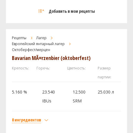
Солод
Добавить в мои рецепты
Caravienne Malt
19 кг
Caramel / Crystal 40L
4 кг
Castle Malting Pilsner Malt
1.58 кг
Рецепты
Лагер
Castle Malting Viena (Венский)
0.9 кг
Европейский янтарный лагер
Октоберфест/мерцен
Aromatic Malt
0.9 кг
Bavarian MÃ¤rzenbier (oktoberfest)
American - Bonlander Munich
0.45 кг
Хмель
Крепость:
Горечь:
Цветность:
Размер
Hallertau Hersbrucker
28.35 г
партии:
Нортен Бревер (Northern Brewer)
14.18 г
5.160 %
23.540
12.500
25.030 л
Дрожжи
IBUs
SRM
Wyeast - Bavarian Lager 2206
1 шт
8 ингредиентов
Посмотреть рецепт полностью
Солод