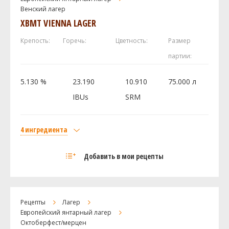
Венский лагер
Magnum
16 г
XBMT VIENNA LAGER
Дрожжи
Wyeast - Munich Lager 2308
1 шт
Крепость:
Горечь:
Цветность:
Размер
партии:
Посмотреть рецепт полностью
5.130 %
23.190
10.910
75.000 л
IBUs
SRM
4 ингредиента
Солод
Добавить в мои рецепты
Castle Malting Viena (Венский)
15 кг
Castle Malting Pale Ale
0.5 кг
Хмель
Рецепты
Лагер
Hallertau Mittelfruh
150 г
Европейский янтарный лагер
Октоберфест/мерцен
Tettnanger
50 г