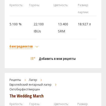
Крепость:
Горечь:
Цветность:
Размер
партии:
5.100 %
22.100
13.400
18.927 л
IBUs
SRM
6 ингредиентов
Солод
Добавить в мои рецепты
Castle Malting Viena (Венский)
3.63 кг
Munich (Dingemans) (5.5 SRM)
0.68 кг
Special B (Dingemans) (147.5 SRM)
0.28 кг
Рецепты
Лагер
Хмель
Европейский янтарный лагер
Октоберфест/мерцен
Хеллертау Нортен Бревер (Hallertauer
28.35 г
Northern Brewer)
The Wedding March
Saaz [4.0%]
14.17 г
Крепость:
Горечь:
Цветность:
Размер